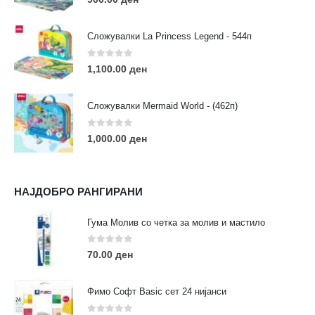
Сложувалки La Princess Legend - 544п
0
out of 5
1,100.00
ден
ЛИНКОВИ
Услови за користење
Сложувалки Mermaid World - (462п)
Големопродажба
Кариера
0
out of 5
1,000.00
ден
За нас
Рекламации
Заштита на податоци
НАЈДОБРО РАНГИРАНИ
Нашите локации
Гума Молив со четка за молив и мастило
ПОПУЛАРНИ ТАГОВИ
0
out of 5
70.00
ден
ART
eurodanvest
FIMO Креативни Сетови
hobi
kids
markers
pasteli
pigmentlineri
polymerclay
portret
Фимо Софт Basic сет 24 нијанси
rapitografi
sketch
staedtler
umetnost
АРТ