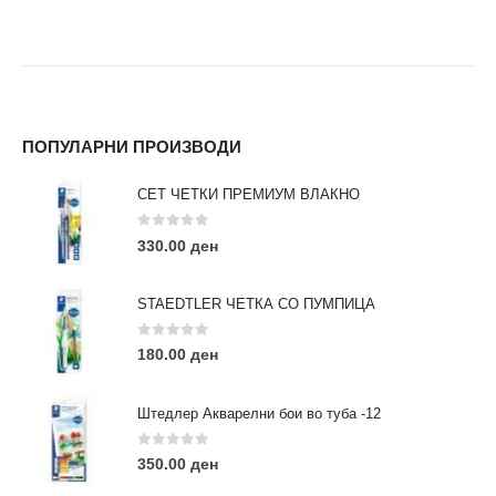
ПОПУЛАРНИ ПРОИЗВОДИ
СЕТ ЧЕТКИ ПРЕМИУМ ВЛАКНО
0
out of 5
330.00
ден
STAEDTLER ЧЕТКА СО ПУМПИЦА
0
out of 5
180.00
ден
Штедлер Акварелни бои во туба -12
0
out of 5
350.00
ден