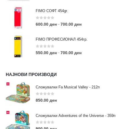
FIMO СОФТ 454gr.
0
out of 5
600.00
ден
700.00
ден
–
FIMO ПРОФЕСИОНАЛ 454гр.
0
out of 5
550.00
ден
700.00
ден
–
КОНТАКТ ИНФО
НАЈНОВИ ПРОИЗВОДИ
АДРЕСА:
ул. 3та Македонска Бригада бр.46
Сложувалки Fa Musical Valley - 212п
ТЕЛЕФОН:
0
out of 5
0038977640534
850.00
ден
EMAIL:
contact@moehobi.mk
Сложувалки Adventures of the Universe - 359п
РАБОТНО ВРЕМЕ:
Пон - Саб / 09:00 - 21:00
0
out of 5
900.00
ден