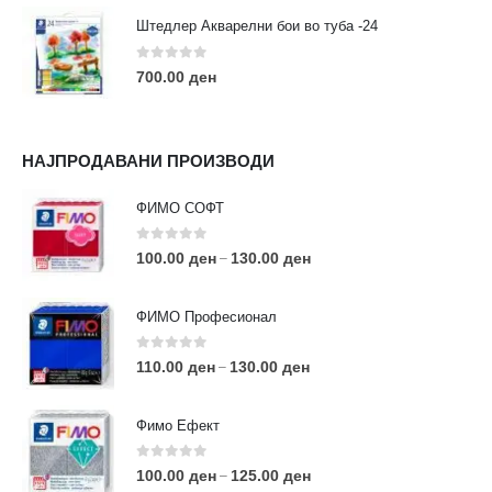
Штедлер Акварелни бои во туба -24
0
out of 5
700.00
ден
НАЈПРОДАВАНИ ПРОИЗВОДИ
ФИМО СОФТ
0
out of 5
100.00
ден
130.00
ден
–
ФИМО Професионал
0
out of 5
110.00
ден
130.00
ден
–
Фимо Ефект
0
out of 5
100.00
ден
125.00
ден
–