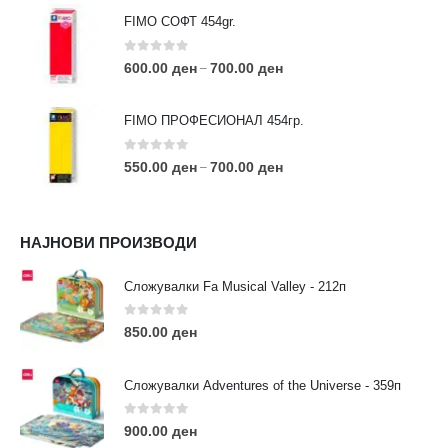
FIMO СОФТ 454gr.
0
out of 5
600.00
ден
700.00
ден
–
FIMO ПРОФЕСИОНАЛ 454гр.
0
out of 5
550.00
ден
700.00
ден
–
КОНТАКТ ИНФО
НАЈНОВИ ПРОИЗВОДИ
АДРЕСА:
ул. 3та Македонска Бригада бр.46
Сложувалки Fa Musical Valley - 212п
ТЕЛЕФОН:
0
out of 5
0038977640534
850.00
ден
EMAIL:
contact@moehobi.mk
Сложувалки Adventures of the Universe - 359п
РАБОТНО ВРЕМЕ:
Пон - Саб / 09:00 - 21:00
0
out of 5
900.00
ден