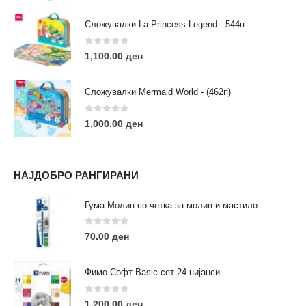
Сложувалки La Princess Legend - 544п
0
out of 5
1,100.00
ден
ЛИНКОВИ
Услови за користење
Сложувалки Mermaid World - (462п)
Големопродажба
Кариера
0
out of 5
1,000.00
ден
За нас
Рекламации
Заштита на податоци
НАЈДОБРО РАНГИРАНИ
Нашите локации
Гума Молив со четка за молив и мастило
ПОПУЛАРНИ ТАГОВИ
0
out of 5
70.00
ден
ART
eurodanvest
FIMO Креативни Сетови
hobi
kids
markers
pasteli
pigmentlineri
polymerclay
portret
Фимо Софт Basic сет 24 нијанси
rapitografi
sketch
staedtler
umetnost
АРТ
0
out of 5
1,200.00
ден