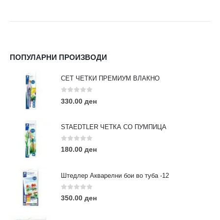
ПОПУЛАРНИ ПРОИЗВОДИ
СЕТ ЧЕТКИ ПРЕМИУМ ВЛАКНО
0
out of 5
330.00
ден
STAEDTLER ЧЕТКА СО ПУМПИЦА
0
out of 5
180.00
ден
Штедлер Акварелни бои во туба -12
0
out of 5
350.00
ден