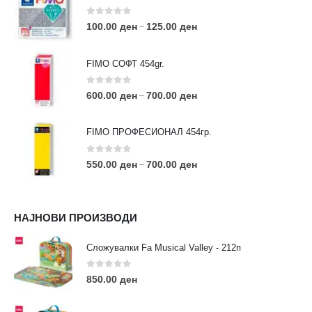
0
out of 5
100.00
ден
125.00
ден
–
FIMO СОФТ 454gr.
0
out of 5
600.00
ден
700.00
ден
–
FIMO ПРОФЕСИОНАЛ 454гр.
0
out of 5
550.00
ден
700.00
ден
–
КОНТАКТ ИНФО
НАЈНОВИ ПРОИЗВОДИ
АДРЕСА:
ул. 3та Македонска Бригада бр.46
Сложувалки Fa Musical Valley - 212п
ТЕЛЕФОН:
0
out of 5
0038977640534
850.00
ден
EMAIL:
contact@moehobi.mk