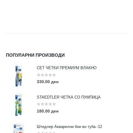
ПОПУЛАРНИ ПРОИЗВОДИ
СЕТ ЧЕТКИ ПРЕМИУМ ВЛАКНО
0
out of 5
330.00
ден
STAEDTLER ЧЕТКА СО ПУМПИЦА
0
out of 5
180.00
ден
Штедлер Акварелни бои во туба -12