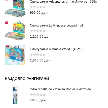
Сложувалки Adventures of the Universe - 359п
РАБОТНО ВРЕМЕ:
Пон - Саб / 09:00 - 21:00
0
out of 5
900.00
ден
Сложувалки La Princess Legend - 544п
0
out of 5
1,100.00
ден
ЛИНКОВИ
Услови за користење
Сложувалки Mermaid World - (462п)
Големопродажба
Кариера
0
out of 5
1,000.00
ден
За нас
Рекламации
Заштита на податоци
НАЈДОБРО РАНГИРАНИ
Нашите локации
Гума Молив со четка за молив и мастило
ПОПУЛАРНИ ТАГОВИ
0
out of 5
70.00
ден
ART
eurodanvest
FIMO Креативни Сетови
hobi
kids