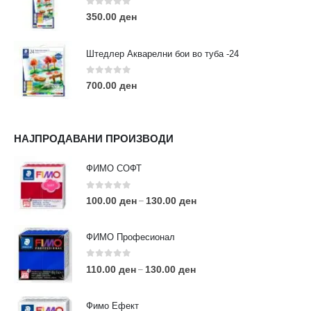
0
out of 5
350.00
ден
Штедлер Акварелни бои во туба -24
0
out of 5
700.00
ден
НАЈПРОДАВАНИ ПРОИЗВОДИ
ФИМО СОФТ
0
out of 5
100.00
ден
130.00
ден
–
ФИМО Професионал
0
out of 5
110.00
ден
130.00
ден
–
Фимо Ефект