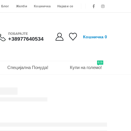
Блог
Желби
Кошничка
Најави се
ПОБАРАЈТЕ
Кошничка
0
+38977640534
B2B
Специјална Понуда!
Купи на големо!