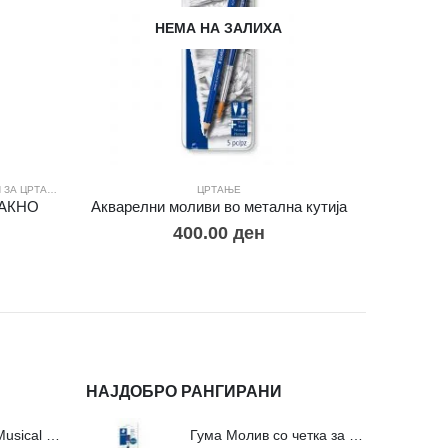
НЕМА НА ЗАЛИХА
ЗА ЦРТАЊЕ
ЦРТАЊЕ
В
ЛАКНО
Акварелни моливи во метална кутија
Акв
400.00
ден
НАЈДОБРО РАНГИРАНИ
Сложувалки Fa Musical Valley - 212п
Гума Молив со четка за молив и мастило