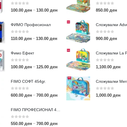
0
out of 5
0
out of 5
–
100.00
ден
130.00
ден
850.00
ден
ФИМО Професионал
0
out of 5
0
out of 5
–
110.00
ден
130.00
ден
900.00
ден
ЛИНКОВИ
П
Фимо Ефект
Услови за користење
Големопродажба
0
out of 5
0
out of 5
–
100.00
ден
125.00
ден
1,100.00
ден
m
Кариера
За нас
r
FIMO СОФТ 454gr.
Рекламации
Д
Заштита на податоци
0
out of 5
0
out of 5
–
600.00
ден
700.00
ден
1,000.00
ден
Нашите локации
а
п
FIMO ПРОФЕСИОНАЛ 454гр.
0
out of 5
–
550.00
ден
700.00
ден