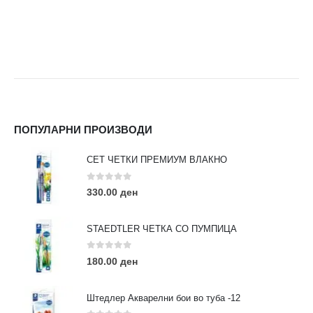
ПОПУЛАРНИ ПРОИЗВОДИ
СЕТ ЧЕТКИ ПРЕМИУМ ВЛАКНО
0
out of 5
330.00
ден
STAEDTLER ЧЕТКА СО ПУМПИЦА
0
out of 5
180.00
ден
Штедлер Акварелни бои во туба -12