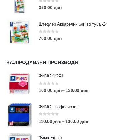
0
out of 5
350.00
ден
Штедлер Акварелни бои во туба -24
0
out of 5
700.00
ден
НАЈПРОДАВАНИ ПРОИЗВОДИ
ФИМО СОФТ
0
out of 5
100.00
ден
130.00
ден
–
ФИМО Професионал
0
out of 5
110.00
ден
130.00
ден
–
Фимо Ефект