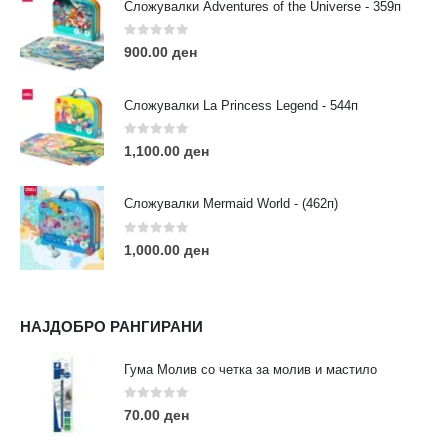
Сложувалки Adventures of the Universe - 359п
РАБОТНО ВРЕМЕ:
Пон - Саб / 09:00 - 21:00
0
out of 5
900.00
ден
Сложувалки La Princess Legend - 544п
0
out of 5
1,100.00
ден
ЛИНКОВИ
Услови за користење
Сложувалки Mermaid World - (462п)
Големопродажба
Кариера
0
out of 5
1,000.00
ден
За нас
Рекламации
Заштита на податоци
НАЈДОБРО РАНГИРАНИ
Нашите локации
Гума Молив со четка за молив и мастило
ПОПУЛАРНИ ТАГОВИ
0
out of 5
70.00
ден
ART
eurodanvest
FIMO Креативни Сетови
hobi
kids