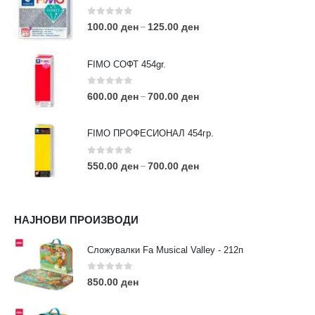
0
out of 5
100.00
ден
125.00
ден
–
FIMO СОФТ 454gr.
0
out of 5
600.00
ден
700.00
ден
–
FIMO ПРОФЕСИОНАЛ 454гр.
0
out of 5
550.00
ден
700.00
ден
–
КОНТАКТ ИНФО
НАЈНОВИ ПРОИЗВОДИ
АДРЕСА:
ул. 3та Македонска Бригада бр.46
Сложувалки Fa Musical Valley - 212п
ТЕЛЕФОН:
0
out of 5
0038977640534
850.00
ден
EMAIL:
contact@moehobi.mk