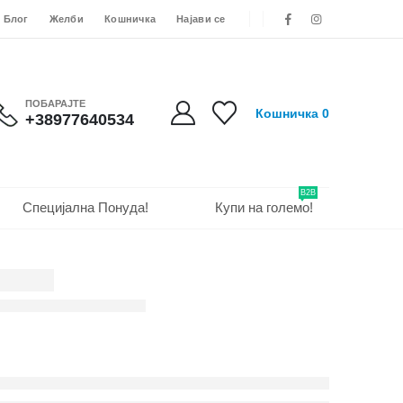
Блог
Желби
Кошничка
Најави се
ПОБАРАЈТЕ
Кошничка
0
+38977640534
B2B
Специјална Понуда!
Купи на големо!