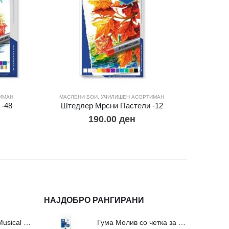
ИМАН
МАСЛЕНИ БОИ
,
УЧИЛИШЕН АСОРТИМАН
МАСЛЕ
-48
Штедлер Мрсни Пастели -12
Штед
190.00
ден
НАЈДОБРО РАНГИРАНИ
Сложувалки Fa Musical Valley - 212п
Гума Молив со четка за молив и мастило