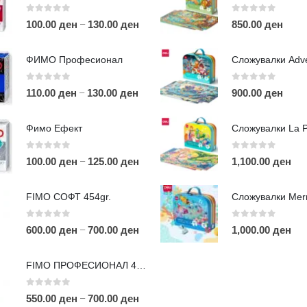
0
out of 5
0
out of 5
–
100.00
ден
130.00
ден
850.00
ден
ФИМО Професионал
0
out of 5
0
out of 5
–
110.00
ден
130.00
ден
900.00
ден
ЛИНКОВИ
П
Фимо Ефект
Услови за користење
Големопродажба
0
out of 5
0
out of 5
–
100.00
ден
125.00
ден
1,100.00
ден
m
Кариера
За нас
r
FIMO СОФТ 454gr.
Рекламации
Д
Заштита на податоци
0
out of 5
0
out of 5
–
600.00
ден
700.00
ден
1,000.00
ден
Нашите локации
а
п
FIMO ПРОФЕСИОНАЛ 454гр.
0
out of 5
–
550.00
ден
700.00
ден