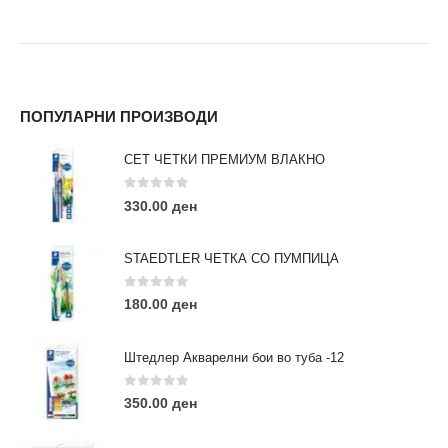
ПОПУЛАРНИ ПРОИЗВОДИ
СЕТ ЧЕТКИ ПРЕМИУМ ВЛАКНО
0
out of 5
330.00
ден
STAEDTLER ЧЕТКА СО ПУМПИЦА
0
out of 5
180.00
ден
Штедлер Акварелни бои во туба -12
0
out of 5
350.00
ден