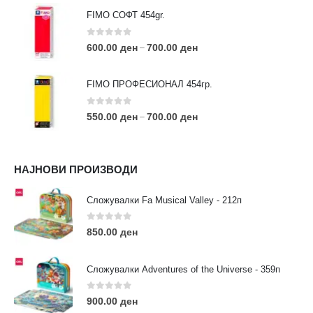
FIMO СОФТ 454gr.
0
out of 5
600.00
ден
700.00
ден
–
FIMO ПРОФЕСИОНАЛ 454гр.
0
out of 5
550.00
ден
700.00
ден
–
КОНТАКТ ИНФО
НАЈНОВИ ПРОИЗВОДИ
АДРЕСА:
ул. 3та Македонска Бригада бр.46
Сложувалки Fa Musical Valley - 212п
ТЕЛЕФОН:
0
out of 5
0038977640534
850.00
ден
EMAIL:
contact@moehobi.mk
Сложувалки Adventures of the Universe - 359п
РАБОТНО ВРЕМЕ:
Пон - Саб / 09:00 - 21:00
0
out of 5
900.00
ден