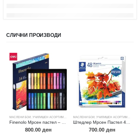
СЛИЧНИ ПРОИЗВОДИ
МАСЛЕНИ БОИ
,
УЧИЛИШЕН АСОРТИМАН
МАСЛЕНИ БОИ
,
УЧИЛИШЕН АСОРТИМАН
М
Finenolo Мрсен пастел – EC212-24
Штедлер Мрсен Пастел 48 pcs. box
800.00
ден
700.00
ден