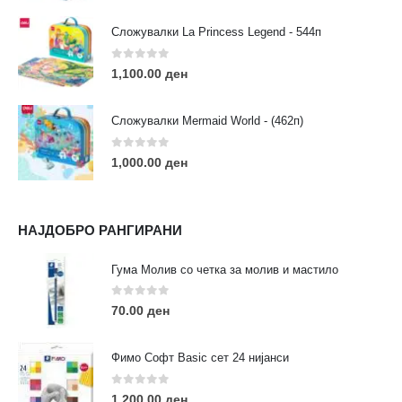
Сложувалки La Princess Legend - 544п
0
out of 5
1,100.00
ден
ЛИНКОВИ
Услови за користење
Сложувалки Mermaid World - (462п)
Големопродажба
Кариера
0
out of 5
1,000.00
ден
За нас
Рекламации
Заштита на податоци
НАЈДОБРО РАНГИРАНИ
Нашите локации
Гума Молив со четка за молив и мастило
ПОПУЛАРНИ ТАГОВИ
0
out of 5
70.00
ден
ART
eurodanvest
FIMO Креативни Сетови
hobi
kids
markers
pasteli
pigmentlineri
polymerclay
portret
Фимо Софт Basic сет 24 нијанси
rapitografi
sketch
staedtler
umetnost
АРТ
0
out of 5
1,200.00
ден