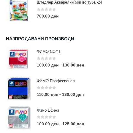
Штедлер Акварелни бои во туба -24
0
out of 5
700.00
ден
НАЈПРОДАВАНИ ПРОИЗВОДИ
ФИМО СОФТ
0
out of 5
100.00
ден
130.00
ден
–
ФИМО Професионал
0
out of 5
110.00
ден
130.00
ден
–
Фимо Ефект
0
out of 5
100.00
ден
125.00
ден
–