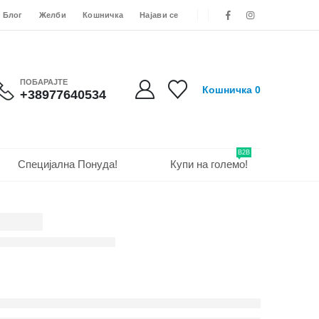
Блог
Желби
Кошничка
Најави се
ПОБАРАЈТЕ
Кошничка
0
+38977640534
B2B
Специјална Понуда!
Купи на големо!