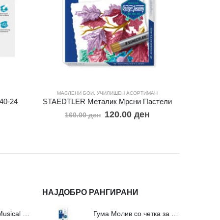
МАСЛЕНИ БОИ
,
УЧИЛИШЕН АСОРТИМАН
МАСЛЕ
40-24
STAEDTLER Металик Мрсни Пастели
Штедл
120.00
ден
160.00
ден
НАЈДОБРО РАНГИРАНИ
Сложувалки Fa Musical Valley - 212п
Гума Молив со четка за молив и мастило