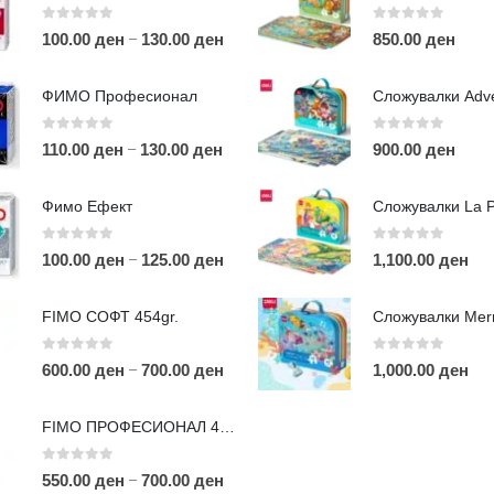
0
out of 5
0
out of 5
–
100.00
ден
130.00
ден
850.00
ден
ФИМО Професионал
0
out of 5
0
out of 5
–
110.00
ден
130.00
ден
900.00
ден
ЛИНКОВИ
П
Фимо Ефект
Услови за користење
Големопродажба
0
out of 5
0
out of 5
–
100.00
ден
125.00
ден
1,100.00
ден
m
Кариера
За нас
r
FIMO СОФТ 454gr.
Рекламации
Д
Заштита на податоци
0
out of 5
0
out of 5
–
600.00
ден
700.00
ден
1,000.00
ден
Нашите локации
а
п
FIMO ПРОФЕСИОНАЛ 454гр.
0
out of 5
–
550.00
ден
700.00
ден