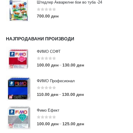
Штедлер Акварелни бои во туба -24
0
out of 5
700.00
ден
НАЈПРОДАВАНИ ПРОИЗВОДИ
ФИМО СОФТ
0
out of 5
100.00
ден
130.00
ден
–
ФИМО Професионал
0
out of 5
110.00
ден
130.00
ден
–
Фимо Ефект
0
out of 5
100.00
ден
125.00
ден
–