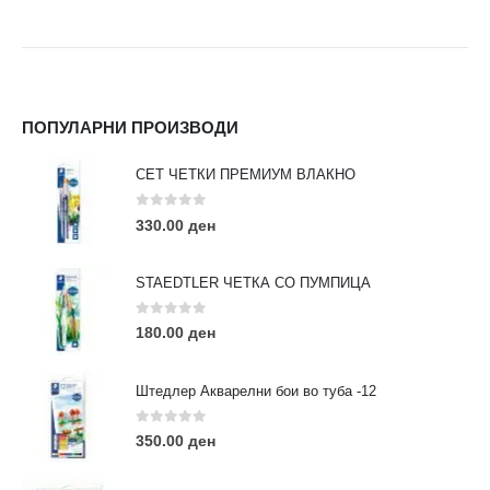
ПОПУЛАРНИ ПРОИЗВОДИ
СЕТ ЧЕТКИ ПРЕМИУМ ВЛАКНО
0
out of 5
330.00
ден
STAEDTLER ЧЕТКА СО ПУМПИЦА
0
out of 5
180.00
ден
Штедлер Акварелни бои во туба -12
0
out of 5
350.00
ден