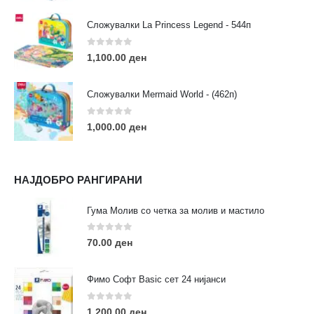
Сложувалки La Princess Legend - 544п
0
out of 5
1,100.00
ден
ЛИНКОВИ
Услови за користење
Сложувалки Mermaid World - (462п)
Големопродажба
Кариера
0
out of 5
1,000.00
ден
За нас
Рекламации
Заштита на податоци
НАЈДОБРО РАНГИРАНИ
Нашите локации
Гума Молив со четка за молив и мастило
ПОПУЛАРНИ ТАГОВИ
0
out of 5
70.00
ден
ART
eurodanvest
FIMO Креативни Сетови
hobi
kids
markers
pasteli
pigmentlineri
polymerclay
portret
Фимо Софт Basic сет 24 нијанси
rapitografi
sketch
staedtler
umetnost
АРТ
0
out of 5
1,200.00
ден