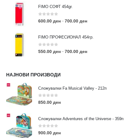
FIMO СОФТ 454gr.
0
out of 5
600.00
ден
700.00
ден
–
FIMO ПРОФЕСИОНАЛ 454гр.
0
out of 5
550.00
ден
700.00
ден
–
КОНТАКТ ИНФО
НАЈНОВИ ПРОИЗВОДИ
АДРЕСА:
ул. 3та Македонска Бригада бр.46
Сложувалки Fa Musical Valley - 212п
ТЕЛЕФОН:
0
out of 5
0038977640534
850.00
ден
EMAIL:
contact@moehobi.mk
Сложувалки Adventures of the Universe - 359п
РАБОТНО ВРЕМЕ:
Пон - Саб / 09:00 - 21:00
0
out of 5
900.00
ден