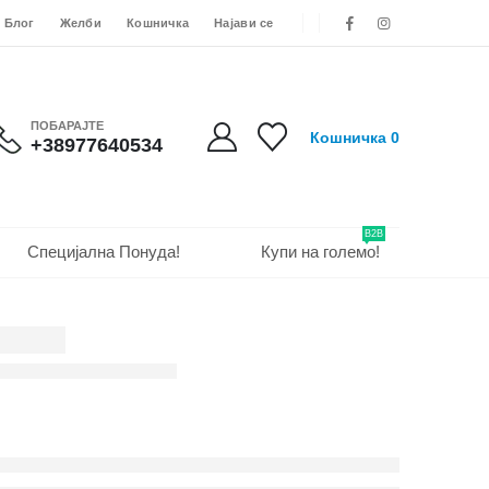
Блог
Желби
Кошничка
Најави се
ПОБАРАЈТЕ
Кошничка
0
+38977640534
B2B
Специјална Понуда!
Купи на големо!