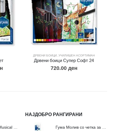
ДРВЕНИ БОИЦИ
,
УЧИЛИШЕН АСОРТИМАН
ДРВЕН
ет
Дрвени боици Супер Софт 24
Др
н
720.00
ден
НАЈДОБРО РАНГИРАНИ
Сложувалки Fa Musical Valley - 212п
Гума Молив со четка за молив и мастило