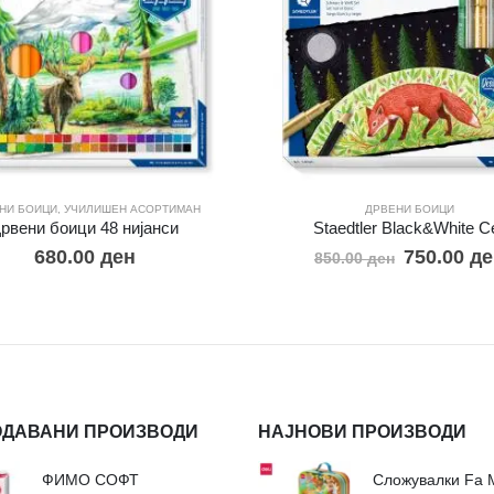
НИ БОИЦИ
,
УЧИЛИШЕН АСОРТИМАН
ДРВЕНИ БОИЦИ
рвени боици 48 ниjaнси
Staedtler Black&White С
680.00
ден
750.00
де
850.00
ден
ОДАВАНИ ПРОИЗВОДИ
НАЈНОВИ ПРОИЗВОДИ
ФИМО СОФТ