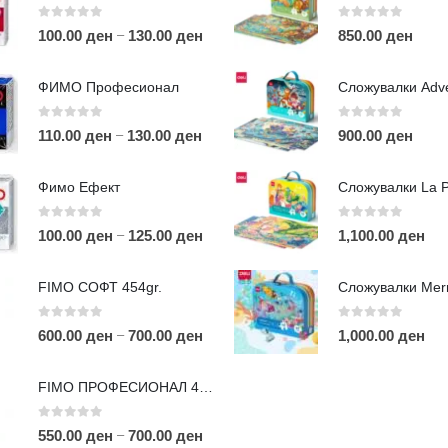
0
out of 5
0
out of 5
–
100.00
ден
130.00
ден
850.00
ден
ФИМО Професионал
0
out of 5
0
out of 5
–
110.00
ден
130.00
ден
900.00
ден
ЛИНКОВИ
П
Фимо Ефект
Услови за користење
Големопродажба
0
out of 5
0
out of 5
–
100.00
ден
125.00
ден
1,100.00
ден
m
Кариера
За нас
r
FIMO СОФТ 454gr.
Рекламации
Д
Заштита на податоци
0
out of 5
0
out of 5
–
600.00
ден
700.00
ден
1,000.00
ден
Нашите локации
а
п
FIMO ПРОФЕСИОНАЛ 454гр.
0
out of 5
–
550.00
ден
700.00
ден