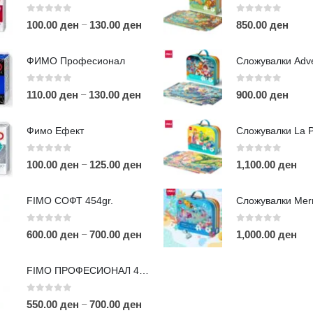
0
out of 5
0
out of 5
–
100.00
ден
130.00
ден
850.00
ден
ФИМО Професионал
0
out of 5
0
out of 5
–
110.00
ден
130.00
ден
900.00
ден
ЛИНКОВИ
П
Фимо Ефект
Услови за користење
Големопродажба
0
out of 5
0
out of 5
–
100.00
ден
125.00
ден
1,100.00
ден
m
Кариера
За нас
r
FIMO СОФТ 454gr.
Рекламации
Д
Заштита на податоци
0
out of 5
0
out of 5
–
600.00
ден
700.00
ден
1,000.00
ден
Нашите локации
а
п
FIMO ПРОФЕСИОНАЛ 454гр.
0
out of 5
–
550.00
ден
700.00
ден