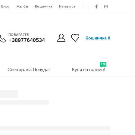
Блог
Желби
Кошничка
Најави се
ПОБАРАЈТЕ
Кошничка
0
+38977640534
B2B
Специјална Понуда!
Купи на големо!