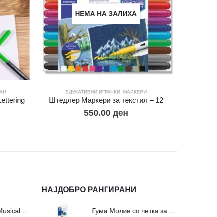
НЕМА НА ЗАЛИХА
АН
ЕДУКАТИВНИ ИГРАЧКИ
,
МАРКЕРИ
ttering
Штедлер Маркери за текстил – 12
М
550.00
ден
НАЈДОБРО РАНГИРАНИ
Сложувалки Fa Musical Valley - 212п
Гума Молив со четка за молив и мастило