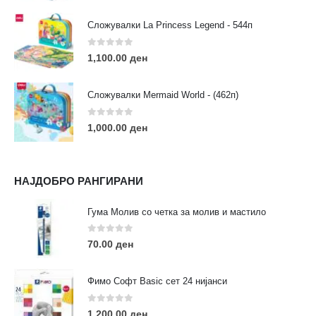
Сложувалки La Princess Legend - 544п
0
out of 5
1,100.00
ден
ЛИНКОВИ
Услови за користење
Сложувалки Mermaid World - (462п)
Големопродажба
Кариера
0
out of 5
1,000.00
ден
За нас
Рекламации
Заштита на податоци
НАЈДОБРО РАНГИРАНИ
Нашите локации
Гума Молив со четка за молив и мастило
ПОПУЛАРНИ ТАГОВИ
0
out of 5
70.00
ден
ART
eurodanvest
FIMO Креативни Сетови
hobi
kids
markers
pasteli
pigmentlineri
polymerclay
portret
Фимо Софт Basic сет 24 нијанси
rapitografi
sketch
staedtler
umetnost
АРТ
0
out of 5
1,200.00
ден