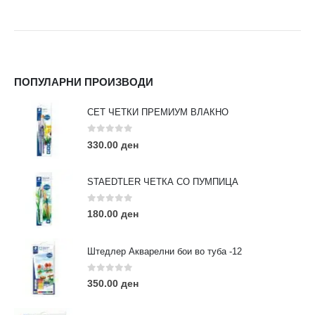
ПОПУЛАРНИ ПРОИЗВОДИ
СЕТ ЧЕТКИ ПРЕМИУМ ВЛАКНО
0
out of 5
330.00
ден
STAEDTLER ЧЕТКА СО ПУМПИЦА
0
out of 5
180.00
ден
Штедлер Акварелни бои во туба -12
0
out of 5
350.00
ден