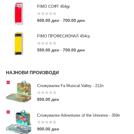
FIMO СОФТ 454gr.
0
out of 5
600.00
ден
700.00
ден
–
FIMO ПРОФЕСИОНАЛ 454гр.
0
out of 5
550.00
ден
700.00
ден
–
КОНТАКТ ИНФО
НАЈНОВИ ПРОИЗВОДИ
АДРЕСА:
ул. 3та Македонска Бригада бр.46
Сложувалки Fa Musical Valley - 212п
ТЕЛЕФОН:
0
out of 5
0038977640534
850.00
ден
EMAIL:
contact@moehobi.mk
Сложувалки Adventures of the Universe - 359п
РАБОТНО ВРЕМЕ:
Пон - Саб / 09:00 - 21:00
0
out of 5
900.00
ден