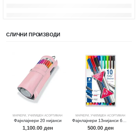
СЛИЧНИ ПРОИЗВОДИ
МАРКЕРИ
,
УЧИЛИШЕН АСОРТИМАН
МАРКЕРИ
,
УЧИЛИШЕН АСОРТИМАН
Д
Фајнлајнери 20 нијанси
Фајнлајнери 13нијанси бонус пакувње
1,100.00
ден
500.00
ден