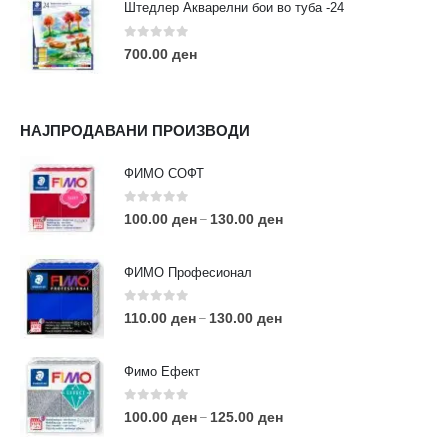
Штедлер Акварелни бои во туба -24
0
out of 5
700.00
ден
НАЈПРОДАВАНИ ПРОИЗВОДИ
ФИМО СОФТ
0
out of 5
100.00
ден
130.00
ден
–
ФИМО Професионал
0
out of 5
110.00
ден
130.00
ден
–
Фимо Ефект
0
out of 5
100.00
ден
125.00
ден
–