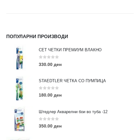
ПОПУЛАРНИ ПРОИЗВОДИ
СЕТ ЧЕТКИ ПРЕМИУМ ВЛАКНО
0
out of 5
330.00
ден
STAEDTLER ЧЕТКА СО ПУМПИЦА
0
out of 5
180.00
ден
Штедлер Акварелни бои во туба -12
0
out of 5
350.00
ден