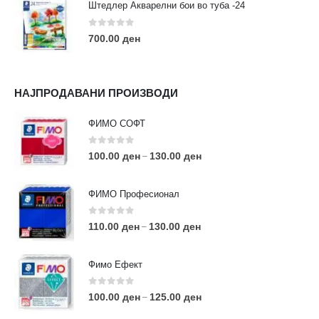
Штедлер Акварелни бои во туба -24
0
out of 5
700.00
ден
НАЈПРОДАВАНИ ПРОИЗВОДИ
ФИМО СОФТ
0
out of 5
100.00
ден
130.00
ден
–
ФИМО Професионал
0
out of 5
110.00
ден
130.00
ден
–
Фимо Ефект
0
out of 5
100.00
ден
125.00
ден
–