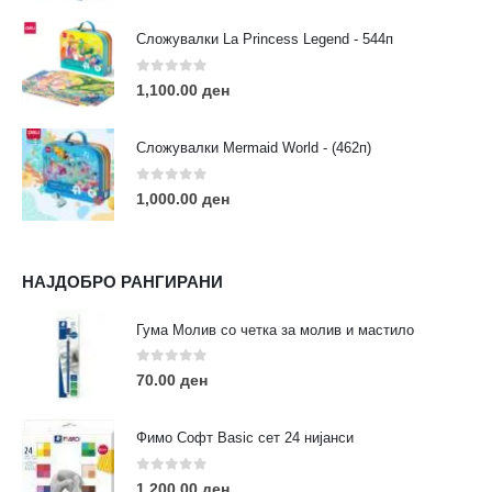
Сложувалки La Princess Legend - 544п
0
out of 5
1,100.00
ден
ЛИНКОВИ
Услови за користење
Сложувалки Mermaid World - (462п)
Големопродажба
Кариера
0
out of 5
1,000.00
ден
За нас
Рекламации
Заштита на податоци
НАЈДОБРО РАНГИРАНИ
Нашите локации
Гума Молив со четка за молив и мастило
ПОПУЛАРНИ ТАГОВИ
0
out of 5
70.00
ден
ART
eurodanvest
FIMO Креативни Сетови
hobi
kids
markers
pasteli
pigmentlineri
polymerclay
portret
Фимо Софт Basic сет 24 нијанси
rapitografi
sketch
staedtler
umetnost
АРТ
0
out of 5
1,200.00
ден