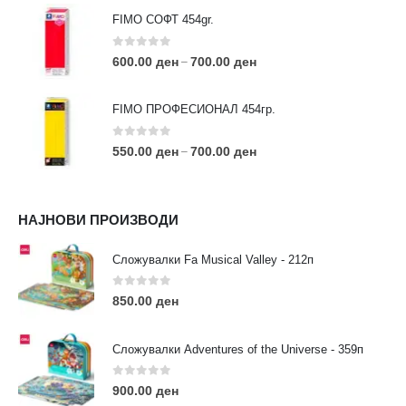
FIMO СОФТ 454gr.
0
out of 5
600.00
ден
700.00
ден
–
FIMO ПРОФЕСИОНАЛ 454гр.
0
out of 5
550.00
ден
700.00
ден
–
КОНТАКТ ИНФО
НАЈНОВИ ПРОИЗВОДИ
АДРЕСА:
ул. 3та Македонска Бригада бр.46
Сложувалки Fa Musical Valley - 212п
ТЕЛЕФОН:
0
out of 5
0038977640534
850.00
ден
EMAIL:
contact@moehobi.mk
Сложувалки Adventures of the Universe - 359п
РАБОТНО ВРЕМЕ:
Пон - Саб / 09:00 - 21:00
0
out of 5
900.00
ден