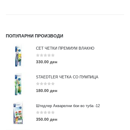
ПОПУЛАРНИ ПРОИЗВОДИ
СЕТ ЧЕТКИ ПРЕМИУМ ВЛАКНО
0
out of 5
330.00
ден
STAEDTLER ЧЕТКА СО ПУМПИЦА
0
out of 5
180.00
ден
Штедлер Акварелни бои во туба -12
0
out of 5
350.00
ден