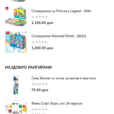
Сложувалки La Princess Legend - 544п
0
out of 5
1,100.00
ден
ЛИНКОВИ
Услови за користење
Сложувалки Mermaid World - (462п)
Големопродажба
Кариера
0
out of 5
1,000.00
ден
За нас
Рекламации
Заштита на податоци
НАЈДОБРО РАНГИРАНИ
Нашите локации
Гума Молив со четка за молив и мастило
ПОПУЛАРНИ ТАГОВИ
0
out of 5
70.00
ден
ART
eurodanvest
FIMO Креативни Сетови
hobi
kids
markers
pasteli
pigmentlineri
polymerclay
portret
Фимо Софт Basic сет 24 нијанси
rapitografi
sketch
staedtler
umetnost
АРТ
0
out of 5