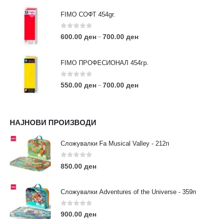
FIMO СОФТ 454gr.
0
out of 5
600.00
ден
700.00
ден
–
FIMO ПРОФЕСИОНАЛ 454гр.
0
out of 5
550.00
ден
700.00
ден
–
КОНТАКТ ИНФО
НАЈНОВИ ПРОИЗВОДИ
АДРЕСА:
ул. 3та Македонска Бригада бр.46
Сложувалки Fa Musical Valley - 212п
ТЕЛЕФОН:
0
out of 5
0038977640534
850.00
ден
EMAIL:
contact@moehobi.mk
Сложувалки Adventures of the Universe - 359п
РАБОТНО ВРЕМЕ:
Пон - Саб / 09:00 - 21:00
0
out of 5
900.00
ден