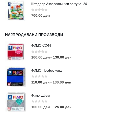
Штедлер Акварелни бои во туба -24
0
out of 5
700.00
ден
НАЈПРОДАВАНИ ПРОИЗВОДИ
ФИМО СОФТ
0
out of 5
100.00
ден
130.00
ден
–
ФИМО Професионал
0
out of 5
110.00
ден
130.00
ден
–
Фимо Ефект
0
out of 5
100.00
ден
125.00
ден
–