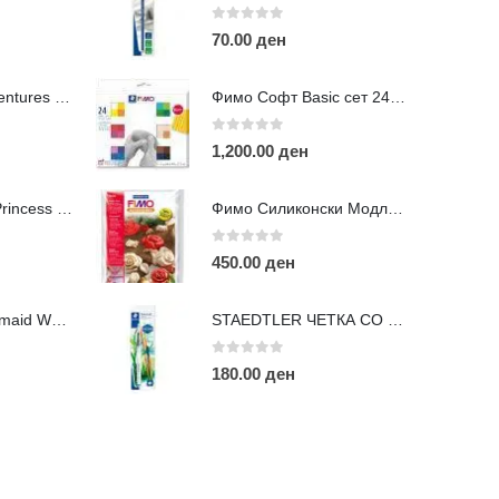
0
out of 5
70.00
ден
Сложувалки Adventures of the Universe - 359п
Фимо Софт Basic сет 24 нијанси
0
out of 5
1,200.00
ден
ОПУЛАРНИ ТАГОВИ
Сложувалки La Princess Legend - 544п
Фимо Силиконски Модли-Рози
ART
eurodanvest
FIMO Креативни Сетови
hobi
kids
0
out of 5
450.00
ден
arkers
pasteli
pigmentlineri
polymerclay
portret
apitografi
sketch
staedtler
umetnost
АРТ
Сложувалки Mermaid World - (462п)
STAEDTLER ЧЕТКА СО ПУМПИЦА
изајн и Техничко Цртање
Моливи
Фломастери Маркери
0
out of 5
180.00
ден
рхитектура
боење
бои
боици
глина
деца
олимерна глина фимо
фајнлајнери
цртање
четки