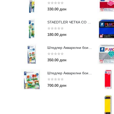
0
out of 5
330.00
ден
STAEDTLER ЧЕТКА СО ПУМПИЦА
0
out of 5
180.00
ден
КОНТАКТ ИНФО
Штедлер Акварелни бои во туба -12
АДРЕСА:
ул. 3та Македонска Бригада бр.46
0
out of 5
350.00
ден
ТЕЛЕФОН:
0038977640534
EMAIL:
Штедлер Акварелни бои во туба -24
contact@moehobi.mk
0
out of 5
РАБОТНО ВРЕМЕ:
700.00
ден
Пон - Саб / 09:00 - 21:00