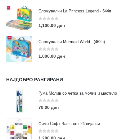
Сложувалки La Princess Legend - 544п
0
out of 5
1,100.00
ден
ЛИНКОВИ
Услови за користење
Сложувалки Mermaid World - (462п)
Големопродажба
Кариера
0
out of 5
1,000.00
ден
За нас
Рекламации
Заштита на податоци
НАЈДОБРО РАНГИРАНИ
Нашите локации
Гума Молив со четка за молив и мастило
ПОПУЛАРНИ ТАГОВИ
0
out of 5
70.00
ден
ART
eurodanvest
FIMO Креативни Сетови
hobi
kids
markers
pasteli
pigmentlineri
polymerclay
portret
Фимо Софт Basic сет 24 нијанси
rapitografi
sketch
staedtler
umetnost
АРТ
0
out of 5
1,200.00
ден