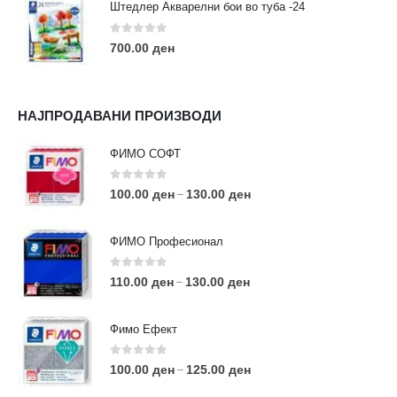
Штедлер Акварелни бои во туба -24
0
out of 5
700.00
ден
НАЈПРОДАВАНИ ПРОИЗВОДИ
ФИМО СОФТ
0
out of 5
100.00
ден
130.00
ден
–
ФИМО Професионал
0
out of 5
110.00
ден
130.00
ден
–
Фимо Ефект
0
out of 5
100.00
ден
125.00
ден
–