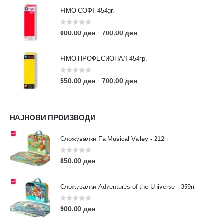
FIMO СОФТ 454gr.
0
out of 5
600.00
ден
700.00
ден
–
FIMO ПРОФЕСИОНАЛ 454гр.
0
out of 5
550.00
ден
700.00
ден
–
КОНТАКТ ИНФО
НАЈНОВИ ПРОИЗВОДИ
АДРЕСА:
ул. 3та Македонска Бригада бр.46
Сложувалки Fa Musical Valley - 212п
ТЕЛЕФОН:
0
out of 5
0038977640534
850.00
ден
EMAIL:
contact@moehobi.mk
Сложувалки Adventures of the Universe - 359п
РАБОТНО ВРЕМЕ:
Пон - Саб / 09:00 - 21:00
0
out of 5
900.00
ден