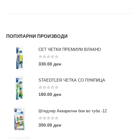
ПОПУЛАРНИ ПРОИЗВОДИ
СЕТ ЧЕТКИ ПРЕМИУМ ВЛАКНО
0
out of 5
330.00
ден
STAEDTLER ЧЕТКА СО ПУМПИЦА
0
out of 5
180.00
ден
Штедлер Акварелни бои во туба -12
0
out of 5
350.00
ден