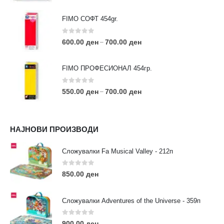
FIMO СОФТ 454gr.
0
out of 5
600.00
ден
700.00
ден
–
FIMO ПРОФЕСИОНАЛ 454гр.
0
out of 5
550.00
ден
700.00
ден
–
КОНТАКТ ИНФО
НАЈНОВИ ПРОИЗВОДИ
АДРЕСА:
ул. 3та Македонска Бригада бр.46
Сложувалки Fa Musical Valley - 212п
ТЕЛЕФОН:
0
out of 5
0038977640534
850.00
ден
EMAIL:
contact@moehobi.mk
Сложувалки Adventures of the Universe - 359п
РАБОТНО ВРЕМЕ:
Пон - Саб / 09:00 - 21:00
0
out of 5
900.00
ден