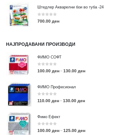
Штедлер Акварелни бои во туба -24
0
out of 5
700.00
ден
НАЈПРОДАВАНИ ПРОИЗВОДИ
ФИМО СОФТ
0
out of 5
100.00
ден
130.00
ден
–
ФИМО Професионал
0
out of 5
110.00
ден
130.00
ден
–
Фимо Ефект
0
out of 5
100.00
ден
125.00
ден
–