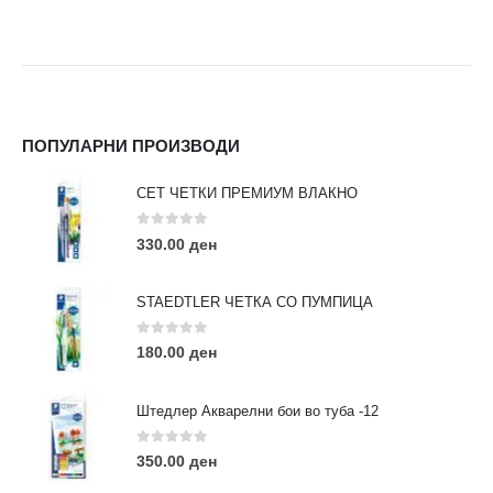
ПОПУЛАРНИ ПРОИЗВОДИ
СЕТ ЧЕТКИ ПРЕМИУМ ВЛАКНО
0
out of 5
330.00
ден
STAEDTLER ЧЕТКА СО ПУМПИЦА
0
out of 5
180.00
ден
Штедлер Акварелни бои во туба -12
0
out of 5
350.00
ден