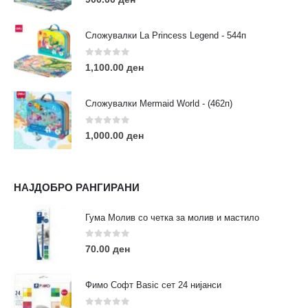
Сложувалки La Princess Legend - 544п
0
out of 5
1,100.00
ден
ЛИНКОВИ
Услови за користење
Сложувалки Mermaid World - (462п)
Големопродажба
Кариера
0
out of 5
1,000.00
ден
За нас
Рекламации
Заштита на податоци
НАЈДОБРО РАНГИРАНИ
Нашите локации
Гума Молив со четка за молив и мастило
ПОПУЛАРНИ ТАГОВИ
0
out of 5
70.00
ден
ART
eurodanvest
FIMO Креативни Сетови
hobi
kids
markers
pasteli
pigmentlineri
polymerclay
portret
Фимо Софт Basic сет 24 нијанси
rapitografi
sketch
staedtler
umetnost
АРТ