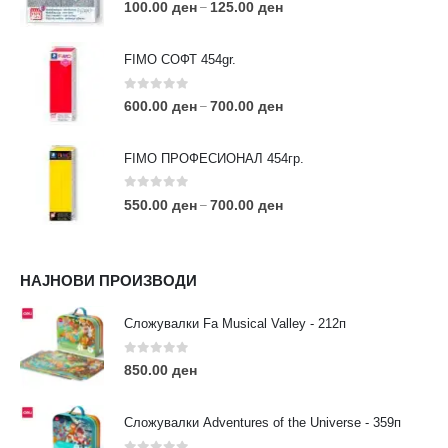
0
out of 5
100.00
ден
125.00
ден
–
FIMO СОФТ 454gr.
0
out of 5
600.00
ден
700.00
ден
–
FIMO ПРОФЕСИОНАЛ 454гр.
0
out of 5
550.00
ден
700.00
ден
–
КОНТАКТ ИНФО
НАЈНОВИ ПРОИЗВОДИ
АДРЕСА:
ул. 3та Македонска Бригада бр.46
Сложувалки Fa Musical Valley - 212п
ТЕЛЕФОН:
0
out of 5
0038977640534
850.00
ден
EMAIL:
contact@moehobi.mk
Сложувалки Adventures of the Universe - 359п
РАБОТНО ВРЕМЕ: