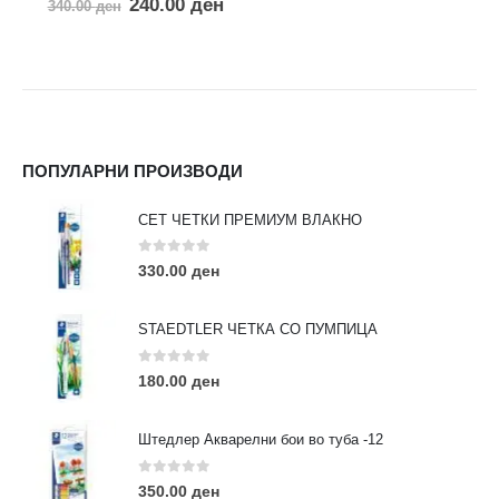
240.00
ден
340.00
ден
ПОПУЛАРНИ ПРОИЗВОДИ
СЕТ ЧЕТКИ ПРЕМИУМ ВЛАКНО
0
out of 5
330.00
ден
STAEDTLER ЧЕТКА СО ПУМПИЦА
0
out of 5
180.00
ден
Штедлер Акварелни бои во туба -12
0
out of 5
350.00
ден