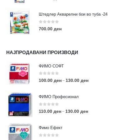
Штедлер Акварелни бои во туба -24
0
out of 5
700.00
ден
НАЈПРОДАВАНИ ПРОИЗВОДИ
ФИМО СОФТ
0
out of 5
100.00
ден
130.00
ден
–
ФИМО Професионал
0
out of 5
110.00
ден
130.00
ден
–
Фимо Ефект