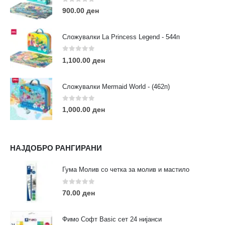
Пон - Саб / 09:00 - 21:00
0
out of 5
900.00
ден
Сложувалки La Princess Legend - 544п
0
out of 5
1,100.00
ден
ЛИНКОВИ
Услови за користење
Сложувалки Mermaid World - (462п)
Големопродажба
Кариера
0
out of 5
1,000.00
ден
За нас
Рекламации
Заштита на податоци
НАЈДОБРО РАНГИРАНИ
Нашите локации
Гума Молив со четка за молив и мастило
ПОПУЛАРНИ ТАГОВИ
0
out of 5
70.00
ден
ART
eurodanvest
FIMO Креативни Сетови
hobi
kids
markers
pasteli
pigmentlineri
polymerclay
portret
Фимо Софт Basic сет 24 нијанси