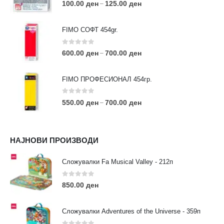
0
out of 5
100.00
ден
125.00
ден
–
FIMO СОФТ 454gr.
0
out of 5
600.00
ден
700.00
ден
–
FIMO ПРОФЕСИОНАЛ 454гр.
0
out of 5
550.00
ден
700.00
ден
–
КОНТАКТ ИНФО
НАЈНОВИ ПРОИЗВОДИ
АДРЕСА:
ул. 3та Македонска Бригада бр.46
Сложувалки Fa Musical Valley - 212п
ТЕЛЕФОН:
0
out of 5
0038977640534
850.00
ден
EMAIL:
contact@moehobi.mk
Сложувалки Adventures of the Universe - 359п
РАБОТНО ВРЕМЕ: