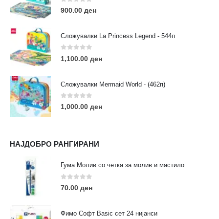
Пон - Саб / 09:00 - 21:00
0
out of 5
900.00
ден
Сложувалки La Princess Legend - 544п
0
out of 5
1,100.00
ден
ЛИНКОВИ
Услови за користење
Сложувалки Mermaid World - (462п)
Големопродажба
Кариера
0
out of 5
1,000.00
ден
За нас
Рекламации
Заштита на податоци
НАЈДОБРО РАНГИРАНИ
Нашите локации
Гума Молив со четка за молив и мастило
ПОПУЛАРНИ ТАГОВИ
0
out of 5
70.00
ден
ART
eurodanvest
FIMO Креативни Сетови
hobi
kids
markers
pasteli
pigmentlineri
polymerclay
portret
Фимо Софт Basic сет 24 нијанси