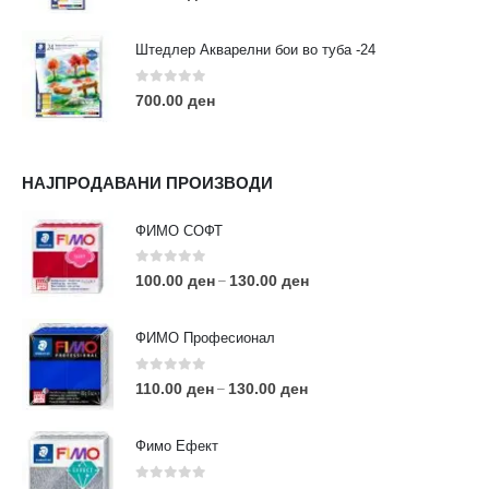
Штедлер Акварелни бои во туба -24
0
out of 5
700.00
ден
НАЈПРОДАВАНИ ПРОИЗВОДИ
ФИМО СОФТ
0
out of 5
100.00
ден
130.00
ден
–
ФИМО Професионал
0
out of 5
110.00
ден
130.00
ден
–
Фимо Ефект