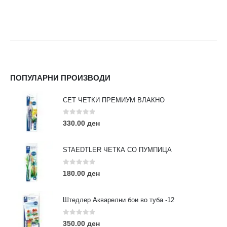
ПОПУЛАРНИ ПРОИЗВОДИ
СЕТ ЧЕТКИ ПРЕМИУМ ВЛАКНО
0
out of 5
330.00
ден
STAEDTLER ЧЕТКА СО ПУМПИЦА
0
out of 5
180.00
ден
Штедлер Акварелни бои во туба -12
0
out of 5
350.00
ден