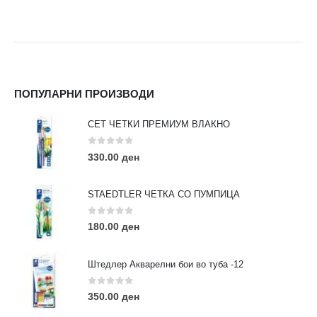
ПОПУЛАРНИ ПРОИЗВОДИ
СЕТ ЧЕТКИ ПРЕМИУМ ВЛАКНО
0
out of 5
330.00
ден
STAEDTLER ЧЕТКА СО ПУМПИЦА
0
out of 5
180.00
ден
Штедлер Акварелни бои во туба -12
0
out of 5
350.00
ден