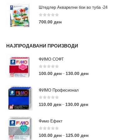
Штедлер Акварелни бои во туба -24
0
out of 5
700.00
ден
НАЈПРОДАВАНИ ПРОИЗВОДИ
ФИМО СОФТ
0
out of 5
100.00
ден
130.00
ден
–
ФИМО Професионал
0
out of 5
110.00
ден
130.00
ден
–
Фимо Ефект
0
out of 5
100.00
ден
125.00
ден
–