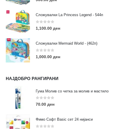
Сложувалки La Princess Legend - 544п
0
out of 5
1,100.00
ден
ЛИНКОВИ
Услови за користење
Сложувалки Mermaid World - (462п)
Големопродажба
Кариера
0
out of 5
1,000.00
ден
За нас
Рекламации
Заштита на податоци
НАЈДОБРО РАНГИРАНИ
Нашите локации
Гума Молив со четка за молив и мастило
ПОПУЛАРНИ ТАГОВИ
0
out of 5
70.00
ден
ART
eurodanvest
FIMO Креативни Сетови
hobi
kids
markers
pasteli
pigmentlineri
polymerclay
portret
Фимо Софт Basic сет 24 нијанси
rapitografi
sketch
staedtler
umetnost
АРТ