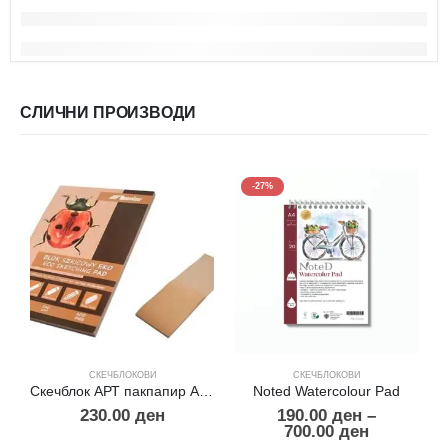
СЛИЧНИ ПРОИЗВОДИ
-27%
СКЕЧБЛОКОВИ
СКЕЧБЛОКОВИ
Скечблок АРТ пакпапир А4 160 гр.
Noted Watercolour Pad
230.00
ден
190.00
ден
–
700.00
ден