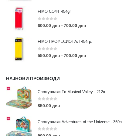
FIMO СОФТ 454gr.
0
out of 5
600.00
ден
700.00
ден
–
FIMO ПРОФЕСИОНАЛ 454гр.
0
out of 5
550.00
ден
700.00
ден
–
КОНТАКТ ИНФО
НАЈНОВИ ПРОИЗВОДИ
АДРЕСА:
ул. 3та Македонска Бригада бр.46
Сложувалки Fa Musical Valley - 212п
ТЕЛЕФОН:
0
out of 5
0038977640534
850.00
ден
EMAIL:
contact@moehobi.mk
Сложувалки Adventures of the Universe - 359п
РАБОТНО ВРЕМЕ:
Пон - Саб / 09:00 - 21:00
0
out of 5
900.00
ден