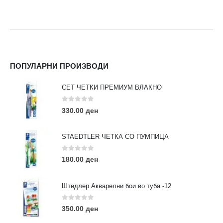
ПОПУЛАРНИ ПРОИЗВОДИ
СЕТ ЧЕТКИ ПРЕМИУМ ВЛАКНО
0
out of 5
330.00
ден
STAEDTLER ЧЕТКА СО ПУМПИЦА
0
out of 5
180.00
ден
Штедлер Акварелни бои во туба -12
0
out of 5
350.00
ден