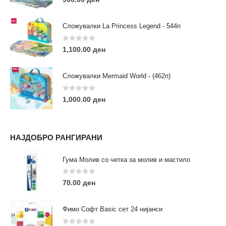
Сложувалки La Princess Legend - 544п
0
out of 5
1,100.00
ден
ЛИНКОВИ
Услови за користење
Сложувалки Mermaid World - (462п)
Големопродажба
Кариера
0
out of 5
1,000.00
ден
За нас
Рекламации
Заштита на податоци
НАЈДОБРО РАНГИРАНИ
Нашите локации
Гума Молив со четка за молив и мастило
ПОПУЛАРНИ ТАГОВИ
0
out of 5
70.00
ден
ART
eurodanvest
FIMO Креативни Сетови
hobi
kids
markers
pasteli
pigmentlineri
polymerclay
portret
Фимо Софт Basic сет 24 нијанси
rapitografi
sketch
staedtler
umetnost
АРТ