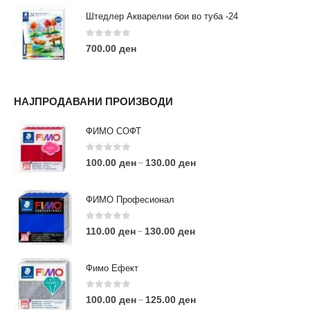
Штедлер Акварелни бои во туба -24
0
out of 5
700.00
ден
НАЈПРОДАВАНИ ПРОИЗВОДИ
ФИМО СОФТ
0
out of 5
100.00
ден
130.00
ден
–
ФИМО Професионал
0
out of 5
110.00
ден
130.00
ден
–
Фимо Ефект
0
out of 5
100.00
ден
125.00
ден
–