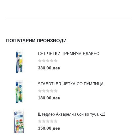
ПОПУЛАРНИ ПРОИЗВОДИ
СЕТ ЧЕТКИ ПРЕМИУМ ВЛАКНО
0
out of 5
330.00
ден
STAEDTLER ЧЕТКА СО ПУМПИЦА
0
out of 5
180.00
ден
Штедлер Акварелни бои во туба -12
0
out of 5
350.00
ден