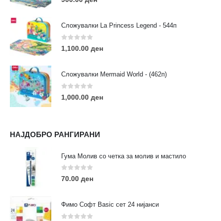
Сложувалки La Princess Legend - 544п
0
out of 5
1,100.00
ден
ЛИНКОВИ
Услови за користење
Сложувалки Mermaid World - (462п)
Големопродажба
Кариера
0
out of 5
1,000.00
ден
За нас
Рекламации
Заштита на податоци
НАЈДОБРО РАНГИРАНИ
Нашите локации
Гума Молив со четка за молив и мастило
ПОПУЛАРНИ ТАГОВИ
0
out of 5
70.00
ден
ART
eurodanvest
FIMO Креативни Сетови
hobi
kids
markers
pasteli
pigmentlineri
polymerclay
portret
Фимо Софт Basic сет 24 нијанси
rapitografi
sketch
staedtler
umetnost
АРТ