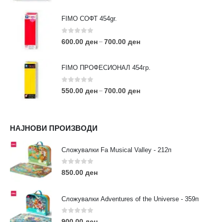
FIMO СОФТ 454gr.
0
out of 5
600.00
ден
700.00
ден
–
FIMO ПРОФЕСИОНАЛ 454гр.
0
out of 5
550.00
ден
700.00
ден
–
КОНТАКТ ИНФО
НАЈНОВИ ПРОИЗВОДИ
АДРЕСА:
ул. 3та Македонска Бригада бр.46
Сложувалки Fa Musical Valley - 212п
ТЕЛЕФОН:
0
out of 5
0038977640534
850.00
ден
EMAIL:
contact@moehobi.mk
Сложувалки Adventures of the Universe - 359п
РАБОТНО ВРЕМЕ:
Пон - Саб / 09:00 - 21:00
0
out of 5
900.00
ден