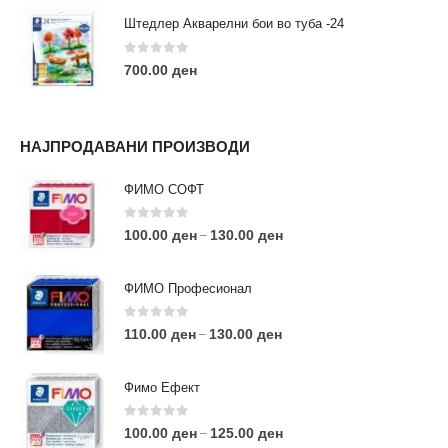
Штедлер Акварелни бои во туба -24
0
out of 5
700.00
ден
НАЈПРОДАВАНИ ПРОИЗВОДИ
ФИМО СОФТ
0
out of 5
100.00
ден
130.00
ден
–
ФИМО Професионал
0
out of 5
110.00
ден
130.00
ден
–
Фимо Ефект
0
out of 5
100.00
ден
125.00
ден
–