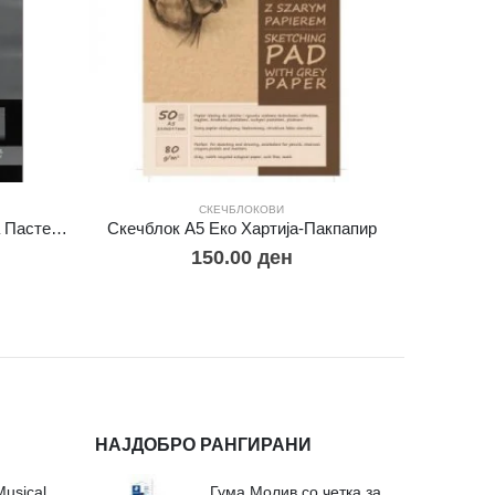
СКЕЧБЛОКОВИ
Скечблок Тонирани Листови за Пастел А4
Скечблок A5 Еко Хартија-Пакпапир
150.00
ден
НАЈДОБРО РАНГИРАНИ
Сложувалки Fa Musical Valley - 212п
Гума Молив со четка за молив и мастило