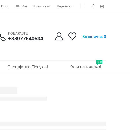
Блог
Желби
Кошничка
Најави се
ПОБАРАЈТЕ
Кошничка
0
+38977640534
B2B
Специјална Понуда!
Купи на големо!