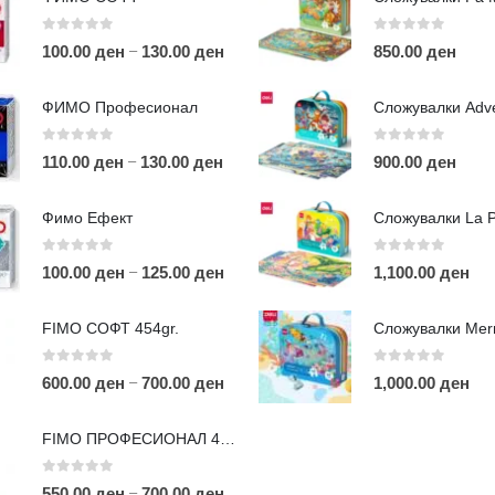
0
out of 5
0
out of 5
–
100.00
ден
130.00
ден
850.00
ден
ФИМО Професионал
0
out of 5
0
out of 5
–
110.00
ден
130.00
ден
900.00
ден
ЛИНКОВИ
П
Фимо Ефект
Услови за користење
Големопродажба
0
out of 5
0
out of 5
–
100.00
ден
125.00
ден
1,100.00
ден
m
Кариера
За нас
r
FIMO СОФТ 454gr.
Рекламации
Д
Заштита на податоци
0
out of 5
0
out of 5
–
600.00
ден
700.00
ден
1,000.00
ден
Нашите локации
а
п
FIMO ПРОФЕСИОНАЛ 454гр.
0
out of 5
–
550.00
ден
700.00
ден