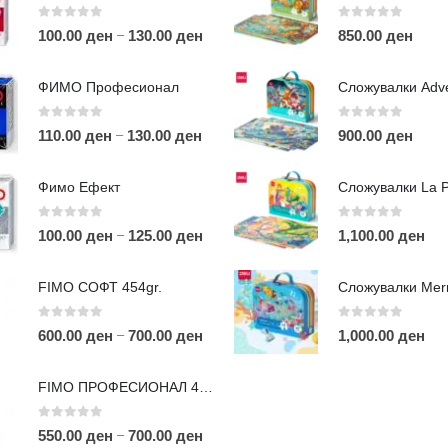
0
out of 5
0
out of 5
–
100.00
ден
130.00
ден
850.00
ден
ФИМО Професионал
0
out of 5
0
out of 5
–
110.00
ден
130.00
ден
900.00
ден
ЛИНКОВИ
П
Фимо Ефект
Услови за користење
Големопродажба
0
out of 5
0
out of 5
–
100.00
ден
125.00
ден
1,100.00
ден
m
Кариера
За нас
r
FIMO СОФТ 454gr.
Рекламации
Д
Заштита на податоци
0
out of 5
0
out of 5
–
600.00
ден
700.00
ден
1,000.00
ден
Нашите локации
а
п
FIMO ПРОФЕСИОНАЛ 454гр.
0
out of 5
–
550.00
ден
700.00
ден