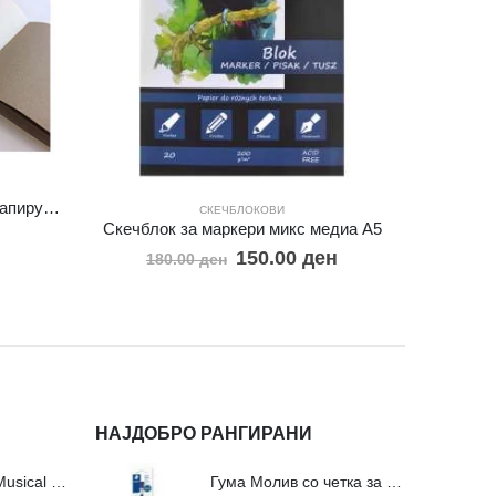
Скечблок зебра микс хартија папирус/пакпапир А5
СКЕЧБЛОКОВИ
Скечблок за маркери микс медиа А5
Скеч
150.00
ден
180.00
ден
НАЈДОБРО РАНГИРАНИ
Сложувалки Fa Musical Valley - 212п
Гума Молив со четка за молив и мастило