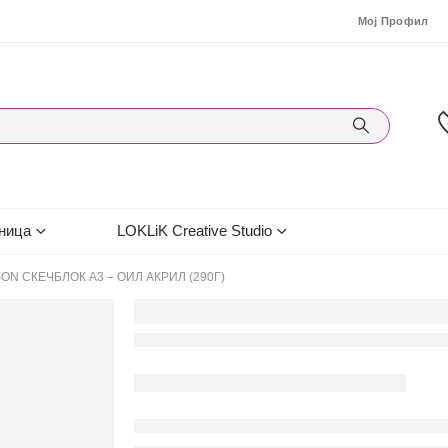
Мој Профил
ница
LOKLiK Creative Studio
ON СКЕЧБЛОК А3 – OИЛ AКРИЛ (290Г)