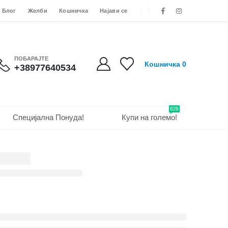
Блог
Желби
Кошничка
Најави се
ПОБАРАЈТЕ
Кошничка
0
+38977640534
B2B
Специјална Понуда!
Купи на големо!