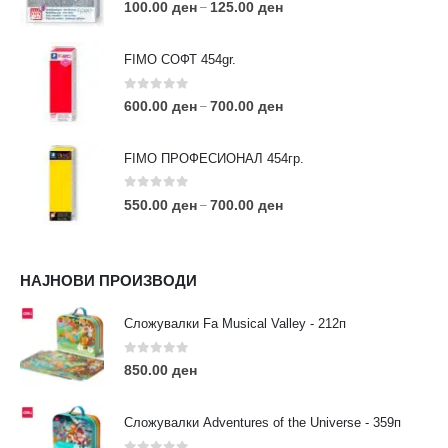
0
out of 5
100.00
ден
125.00
ден
–
FIMO СОФТ 454gr.
0
out of 5
600.00
ден
700.00
ден
–
FIMO ПРОФЕСИОНАЛ 454гр.
0
out of 5
550.00
ден
700.00
ден
–
КОНТАКТ ИНФО
НАЈНОВИ ПРОИЗВОДИ
АДРЕСА:
ул. 3та Македонска Бригада бр.46
Сложувалки Fa Musical Valley - 212п
ТЕЛЕФОН:
0
out of 5
0038977640534
850.00
ден
EMAIL:
contact@moehobi.mk
Сложувалки Adventures of the Universe - 359п
РАБОТНО ВРЕМЕ: