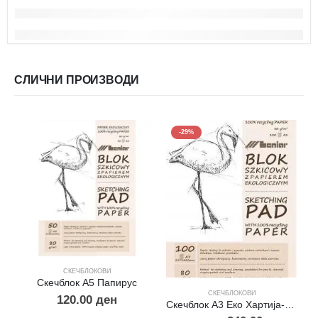
СЛИЧНИ ПРОИЗВОДИ
-29%
СКЕЧБЛОКОВИ
С
Скечблок А5 Папирус
СКЕЧБЛОКОВИ
120.00
ден
Скечблок A3 Еко Хартија-Папирус