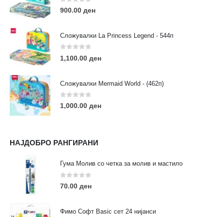
Пон - Саб / 09:00 - 21:00
0
out of 5
900.00
ден
Сложувалки La Princess Legend - 544п
0
out of 5
1,100.00
ден
ЛИНКОВИ
Услови за користење
Сложувалки Mermaid World - (462п)
Големопродажба
Кариера
0
out of 5
1,000.00
ден
За нас
Рекламации
Заштита на податоци
НАЈДОБРО РАНГИРАНИ
Нашите локации
Гума Молив со четка за молив и мастило
ПОПУЛАРНИ ТАГОВИ
0
out of 5
70.00
ден
ART
eurodanvest
FIMO Креативни Сетови
hobi
kids
markers
pasteli
pigmentlineri
polymerclay
portret
Фимо Софт Basic сет 24 нијанси