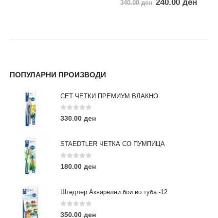
240.00
ден
340.00
ден
ПОПУЛАРНИ ПРОИЗВОДИ
СЕТ ЧЕТКИ ПРЕМИУМ ВЛАКНО
0
out of 5
330.00
ден
STAEDTLER ЧЕТКА СО ПУМПИЦА
0
out of 5
180.00
ден
Штедлер Акварелни бои во туба -12
0
out of 5
350.00
ден