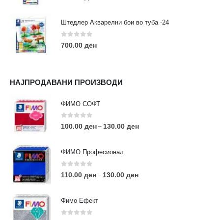
Штедлер Акварелни бои во туба -24
0
out of 5
700.00
ден
НАЈПРОДАВАНИ ПРОИЗВОДИ
ФИМО СОФТ
0
out of 5
100.00
ден
130.00
ден
–
ФИМО Професионал
0
out of 5
110.00
ден
130.00
ден
–
Фимо Ефект