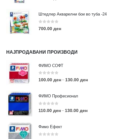
Штедлер Акварелни бои во туба -24
0
out of 5
700.00
ден
НАЈПРОДАВАНИ ПРОИЗВОДИ
ФИМО СОФТ
0
out of 5
100.00
ден
130.00
ден
–
ФИМО Професионал
0
out of 5
110.00
ден
130.00
ден
–
Фимо Ефект