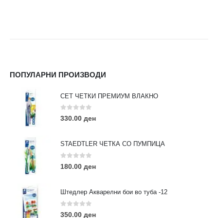
ПОПУЛАРНИ ПРОИЗВОДИ
СЕТ ЧЕТКИ ПРЕМИУМ ВЛАКНО
0
out of 5
330.00
ден
STAEDTLER ЧЕТКА СО ПУМПИЦА
0
out of 5
180.00
ден
Штедлер Акварелни бои во туба -12
0
out of 5
350.00
ден