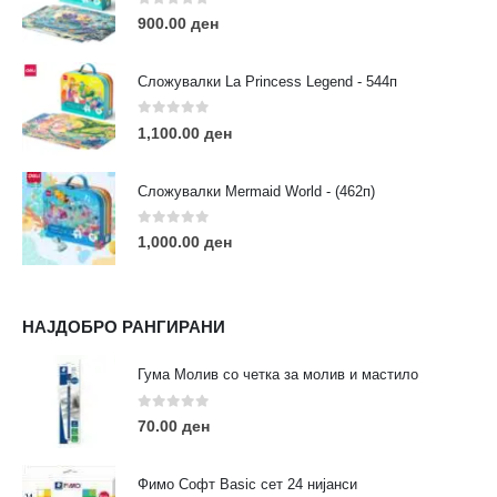
Пон - Саб / 09:00 - 21:00
0
out of 5
900.00
ден
Сложувалки La Princess Legend - 544п
0
out of 5
1,100.00
ден
ЛИНКОВИ
Услови за користење
Сложувалки Mermaid World - (462п)
Големопродажба
Кариера
0
out of 5
1,000.00
ден
За нас
Рекламации
Заштита на податоци
НАЈДОБРО РАНГИРАНИ
Нашите локации
Гума Молив со четка за молив и мастило
ПОПУЛАРНИ ТАГОВИ
0
out of 5
70.00
ден
ART
eurodanvest
FIMO Креативни Сетови
hobi
kids
markers
pasteli
pigmentlineri
polymerclay
portret
Фимо Софт Basic сет 24 нијанси