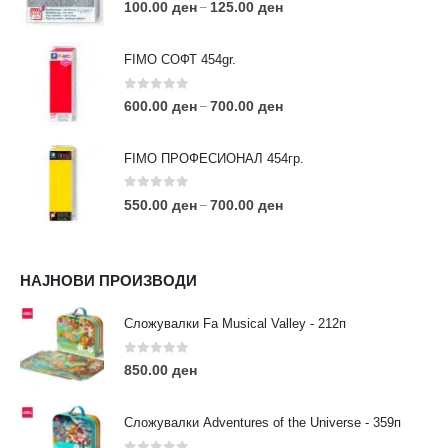
0
out of 5
100.00
ден
125.00
ден
–
FIMO СОФТ 454gr.
0
out of 5
600.00
ден
700.00
ден
–
FIMO ПРОФЕСИОНАЛ 454гр.
0
out of 5
550.00
ден
700.00
ден
–
КОНТАКТ ИНФО
НАЈНОВИ ПРОИЗВОДИ
АДРЕСА:
ул. 3та Македонска Бригада бр.46
Сложувалки Fa Musical Valley - 212п
ТЕЛЕФОН:
0
out of 5
0038977640534
850.00
ден
EMAIL:
contact@moehobi.mk
Сложувалки Adventures of the Universe - 359п
РАБОТНО ВРЕМЕ: