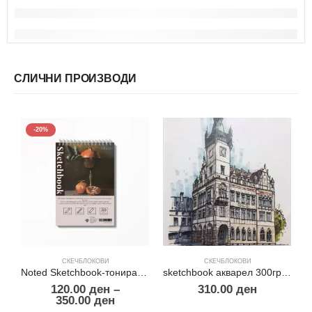
СЛИЧНИ ПРОИЗВОДИ
-20%
СКЕЧБЛОКОВИ
СКЕЧБЛОКОВИ
Noted Sketchbook-тонирани листови
sketchbook акварел 300гр.30% памук А4
120.00
ден
–
310.00
ден
350.00
ден