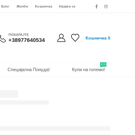
Блог
Желби
Кошничка
Најави се
ПОБАРАЈТЕ
Кошничка
0
+38977640534
B2B
Специјална Понуда!
Купи на големо!