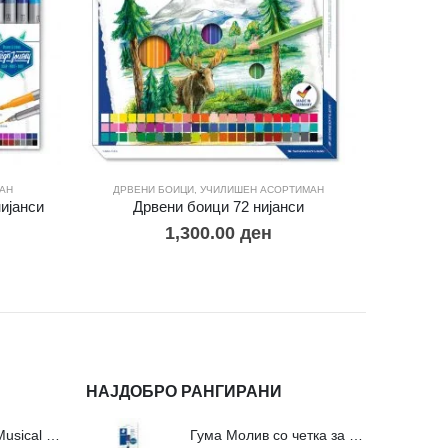
АН
ДРВЕНИ БОИЦИ
,
УЧИЛИШЕН АСОРТИМАН
МАР
ијанси
Дрвени боици 72 ниjaнси
Фломасте
1,300.00
ден
НАЈДОБРО РАНГИРАНИ
Сложувалки Fa Musical Valley - 212п
Гума Молив со четка за молив и мастило