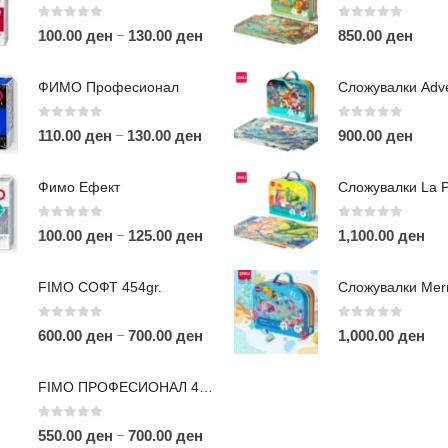
0
out of 5
0
out of 5
–
100.00
ден
130.00
ден
850.00
ден
ФИМО Професионал
0
out of 5
0
out of 5
–
110.00
ден
130.00
ден
900.00
ден
ЛИНКОВИ
П
Фимо Ефект
Услови за користење
Големопродажба
0
out of 5
0
out of 5
–
100.00
ден
125.00
ден
1,100.00
ден
m
Кариера
За нас
r
FIMO СОФТ 454gr.
Рекламации
Д
Заштита на податоци
0
out of 5
0
out of 5
–
600.00
ден
700.00
ден
1,000.00
ден
Нашите локации
а
п
FIMO ПРОФЕСИОНАЛ 454гр.
0
out of 5
–
550.00
ден
700.00
ден