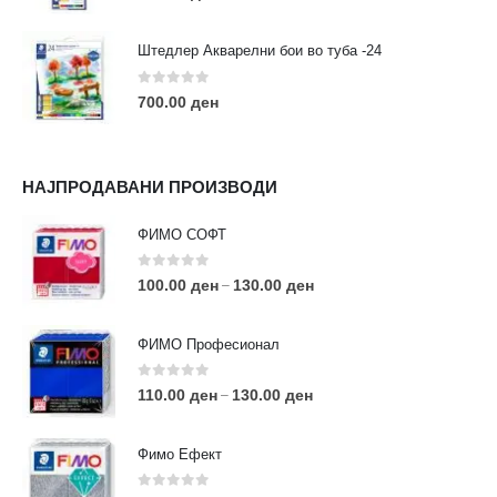
Штедлер Акварелни бои во туба -24
0
out of 5
700.00
ден
НАЈПРОДАВАНИ ПРОИЗВОДИ
ФИМО СОФТ
0
out of 5
100.00
ден
130.00
ден
–
ФИМО Професионал
0
out of 5
110.00
ден
130.00
ден
–
Фимо Ефект