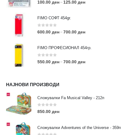
0
out of 5
100.00
ден
125.00
ден
–
FIMO СОФТ 454gr.
0
out of 5
600.00
ден
700.00
ден
–
FIMO ПРОФЕСИОНАЛ 454гр.
0
out of 5
550.00
ден
700.00
ден
–
КОНТАКТ ИНФО
НАЈНОВИ ПРОИЗВОДИ
АДРЕСА:
ул. 3та Македонска Бригада бр.46
Сложувалки Fa Musical Valley - 212п
ТЕЛЕФОН:
0
out of 5
0038977640534
850.00
ден
EMAIL:
contact@moehobi.mk
Сложувалки Adventures of the Universe - 359п
РАБОТНО ВРЕМЕ: