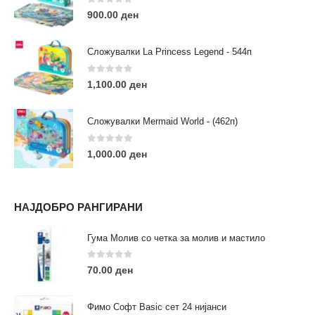
Пон - Саб / 09:00 - 21:00
0
out of 5
900.00
ден
Сложувалки La Princess Legend - 544п
0
out of 5
1,100.00
ден
ЛИНКОВИ
Услови за користење
Сложувалки Mermaid World - (462п)
Големопродажба
Кариера
0
out of 5
1,000.00
ден
За нас
Рекламации
Заштита на податоци
НАЈДОБРО РАНГИРАНИ
Нашите локации
Гума Молив со четка за молив и мастило
ПОПУЛАРНИ ТАГОВИ
0
out of 5
70.00
ден
ART
eurodanvest
FIMO Креативни Сетови
hobi
kids
markers
pasteli
pigmentlineri
polymerclay
portret
Фимо Софт Basic сет 24 нијанси