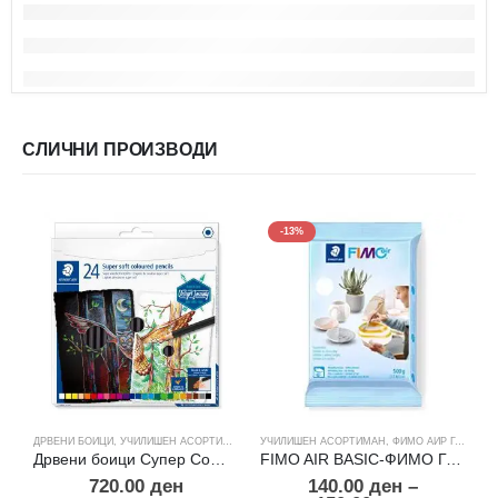
СЛИЧНИ ПРОИЗВОДИ
-13%
ДРВЕНИ БОИЦИ
,
УЧИЛИШЕН АСОРТИМАН
УЧИЛИШЕН АСОРТИМАН
,
ФИМО АИР ГЛИНА
А
Дрвени боици Супер Софт 24
FIMO AIR BASIC-ФИМО Глина 500 гр.
720.00
ден
140.00
ден
–