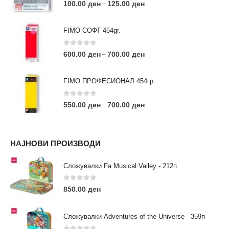
0
out of 5
100.00
ден
125.00
ден
–
FIMO СОФТ 454gr.
0
out of 5
600.00
ден
700.00
ден
–
FIMO ПРОФЕСИОНАЛ 454гр.
0
out of 5
550.00
ден
700.00
ден
–
КОНТАКТ ИНФО
НАЈНОВИ ПРОИЗВОДИ
АДРЕСА:
ул. 3та Македонска Бригада бр.46
Сложувалки Fa Musical Valley - 212п
ТЕЛЕФОН:
0
out of 5
0038977640534
850.00
ден
EMAIL:
contact@moehobi.mk
Сложувалки Adventures of the Universe - 359п
РАБОТНО ВРЕМЕ: