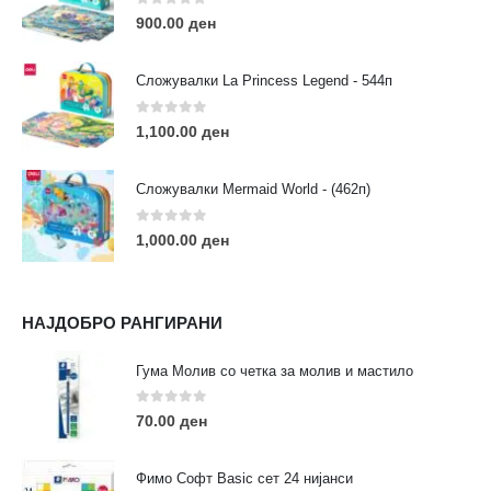
Пон - Саб / 09:00 - 21:00
0
out of 5
900.00
ден
Сложувалки La Princess Legend - 544п
0
out of 5
1,100.00
ден
ЛИНКОВИ
Услови за користење
Сложувалки Mermaid World - (462п)
Големопродажба
Кариера
0
out of 5
1,000.00
ден
За нас
Рекламации
Заштита на податоци
НАЈДОБРО РАНГИРАНИ
Нашите локации
Гума Молив со четка за молив и мастило
ПОПУЛАРНИ ТАГОВИ
0
out of 5
70.00
ден
ART
eurodanvest
FIMO Креативни Сетови
hobi
kids
markers
pasteli
pigmentlineri
polymerclay
portret
Фимо Софт Basic сет 24 нијанси