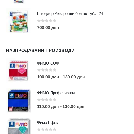
Штедлер Акварелни бои во туба -24
0
out of 5
700.00
ден
НАЈПРОДАВАНИ ПРОИЗВОДИ
ФИМО СОФТ
0
out of 5
100.00
ден
130.00
ден
–
ФИМО Професионал
0
out of 5
110.00
ден
130.00
ден
–
Фимо Ефект