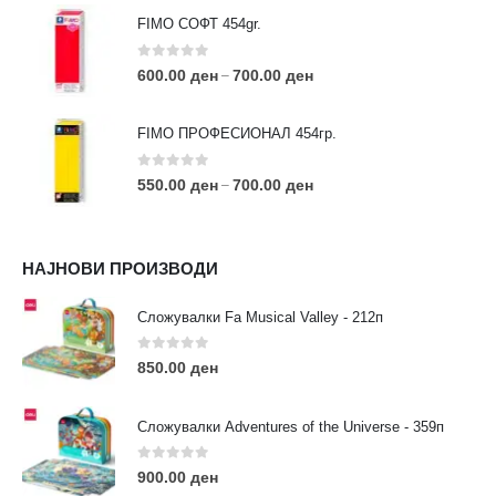
FIMO СОФТ 454gr.
0
out of 5
600.00
ден
700.00
ден
–
FIMO ПРОФЕСИОНАЛ 454гр.
0
out of 5
550.00
ден
700.00
ден
–
КОНТАКТ ИНФО
НАЈНОВИ ПРОИЗВОДИ
АДРЕСА:
ул. 3та Македонска Бригада бр.46
Сложувалки Fa Musical Valley - 212п
ТЕЛЕФОН:
0
out of 5
0038977640534
850.00
ден
EMAIL:
contact@moehobi.mk
Сложувалки Adventures of the Universe - 359п
РАБОТНО ВРЕМЕ:
Пон - Саб / 09:00 - 21:00
0
out of 5
900.00
ден