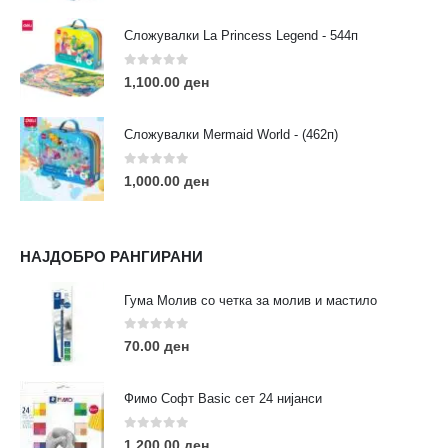
Сложувалки La Princess Legend - 544п
0
out of 5
1,100.00
ден
ЛИНКОВИ
Услови за користење
Сложувалки Mermaid World - (462п)
Големопродажба
Кариера
0
out of 5
1,000.00
ден
За нас
Рекламации
Заштита на податоци
НАЈДОБРО РАНГИРАНИ
Нашите локации
Гума Молив со четка за молив и мастило
ПОПУЛАРНИ ТАГОВИ
0
out of 5
70.00
ден
ART
eurodanvest
FIMO Креативни Сетови
hobi
kids
markers
pasteli
pigmentlineri
polymerclay
portret
Фимо Софт Basic сет 24 нијанси
rapitografi
sketch
staedtler
umetnost
АРТ
0
out of 5
1,200.00
ден