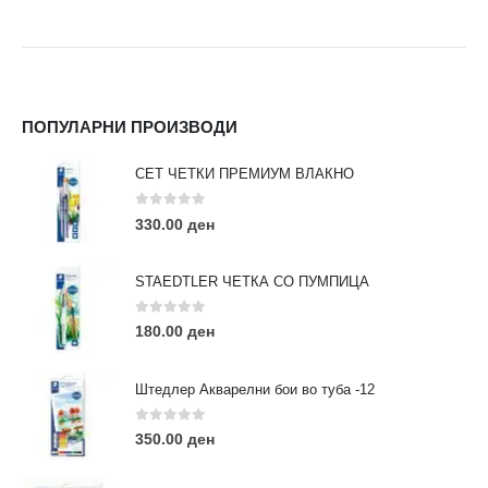
ПОПУЛАРНИ ПРОИЗВОДИ
СЕТ ЧЕТКИ ПРЕМИУМ ВЛАКНО
0
out of 5
330.00
ден
STAEDTLER ЧЕТКА СО ПУМПИЦА
0
out of 5
180.00
ден
Штедлер Акварелни бои во туба -12
0
out of 5
350.00
ден