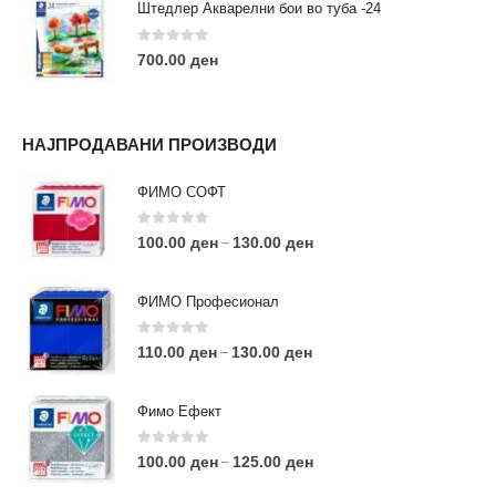
Штедлер Акварелни бои во туба -24
0
out of 5
700.00
ден
НАЈПРОДАВАНИ ПРОИЗВОДИ
ФИМО СОФТ
0
out of 5
100.00
ден
130.00
ден
–
ФИМО Професионал
0
out of 5
110.00
ден
130.00
ден
–
Фимо Ефект
0
out of 5
100.00
ден
125.00
ден
–