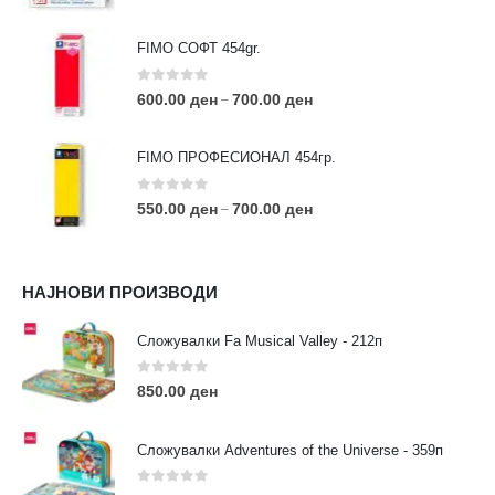
FIMO СОФТ 454gr.
0
out of 5
600.00
ден
700.00
ден
–
FIMO ПРОФЕСИОНАЛ 454гр.
0
out of 5
550.00
ден
700.00
ден
–
КОНТАКТ ИНФО
НАЈНОВИ ПРОИЗВОДИ
АДРЕСА:
ул. 3та Македонска Бригада бр.46
Сложувалки Fa Musical Valley - 212п
ТЕЛЕФОН:
0
out of 5
0038977640534
850.00
ден
EMAIL:
contact@moehobi.mk
Сложувалки Adventures of the Universe - 359п
РАБОТНО ВРЕМЕ:
Пон - Саб / 09:00 - 21:00
0
out of 5