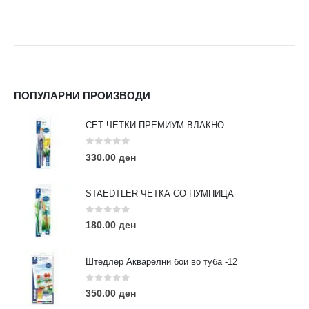
ПОПУЛАРНИ ПРОИЗВОДИ
СЕТ ЧЕТКИ ПРЕМИУМ ВЛАКНО
0
out of 5
330.00
ден
STAEDTLER ЧЕТКА СО ПУМПИЦА
0
out of 5
180.00
ден
Штедлер Акварелни бои во туба -12
0
out of 5
350.00
ден