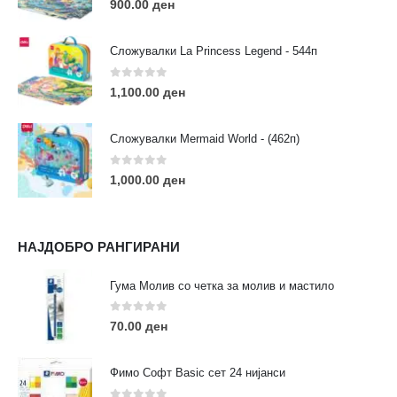
900.00
ден
Сложувалки La Princess Legend - 544п
0
out of 5
1,100.00
ден
ЛИНКОВИ
Услови за користење
Сложувалки Mermaid World - (462п)
Големопродажба
Кариера
0
out of 5
1,000.00
ден
За нас
Рекламации
Заштита на податоци
НАЈДОБРО РАНГИРАНИ
Нашите локации
Гума Молив со четка за молив и мастило
ПОПУЛАРНИ ТАГОВИ
0
out of 5
70.00
ден
ART
eurodanvest
FIMO Креативни Сетови
hobi
kids
markers
pasteli
pigmentlineri
polymerclay
portret
Фимо Софт Basic сет 24 нијанси
rapitografi
sketch
staedtler
umetnost
АРТ