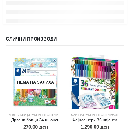
СЛИЧНИ ПРОИЗВОДИ
НЕМА НА ЗАЛИХА
ДРВЕНИ БОИЦИ
,
УЧИЛИШЕН АСОРТИМАН
МАРКЕРИ
,
УЧИЛИШЕН АСОРТИМАН
Дрвени боици 24 ниjaнси
Фајнлајнери 36 нијанси
Ф
270.00
ден
1,290.00
ден