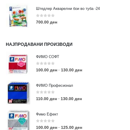
Штедлер Акварелни бои во туба -24
0
out of 5
700.00
ден
НАЈПРОДАВАНИ ПРОИЗВОДИ
ФИМО СОФТ
0
out of 5
100.00
ден
130.00
ден
–
ФИМО Професионал
0
out of 5
110.00
ден
130.00
ден
–
Фимо Ефект
0
out of 5
100.00
ден
125.00
ден
–