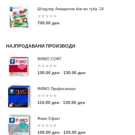
Штедлер Акварелни бои во туба -24
0
out of 5
700.00
ден
НАЈПРОДАВАНИ ПРОИЗВОДИ
ФИМО СОФТ
0
out of 5
100.00
ден
130.00
ден
–
ФИМО Професионал
0
out of 5
110.00
ден
130.00
ден
–
Фимо Ефект
0
out of 5
100.00
ден
125.00
ден
–