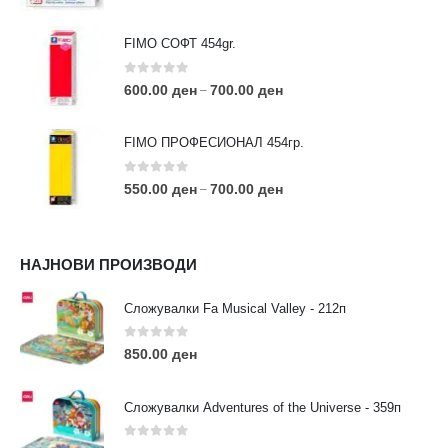
FIMO СОФТ 454gr.
0
out of 5
600.00
ден
700.00
ден
–
FIMO ПРОФЕСИОНАЛ 454гр.
0
out of 5
550.00
ден
700.00
ден
–
КОНТАКТ ИНФО
НАЈНОВИ ПРОИЗВОДИ
АДРЕСА:
ул. 3та Македонска Бригада бр.46
Сложувалки Fa Musical Valley - 212п
ТЕЛЕФОН:
0
out of 5
0038977640534
850.00
ден
EMAIL:
contact@moehobi.mk
Сложувалки Adventures of the Universe - 359п
РАБОТНО ВРЕМЕ:
Пон - Саб / 09:00 - 21:00
0
out of 5