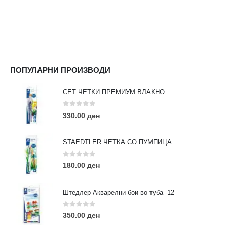
ПОПУЛАРНИ ПРОИЗВОДИ
СЕТ ЧЕТКИ ПРЕМИУМ ВЛАКНО
0
out of 5
330.00
ден
STAEDTLER ЧЕТКА СО ПУМПИЦА
0
out of 5
180.00
ден
Штедлер Акварелни бои во туба -12
0
out of 5
350.00
ден