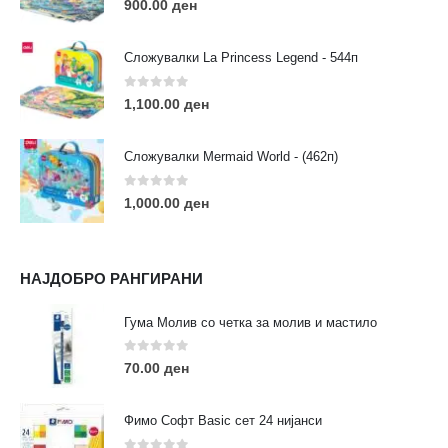
900.00
ден
Сложувалки La Princess Legend - 544п
0
out of 5
1,100.00
ден
ЛИНКОВИ
Услови за користење
Сложувалки Mermaid World - (462п)
Големопродажба
Кариера
0
out of 5
1,000.00
ден
За нас
Рекламации
Заштита на податоци
НАЈДОБРО РАНГИРАНИ
Нашите локации
Гума Молив со четка за молив и мастило
ПОПУЛАРНИ ТАГОВИ
0
out of 5
70.00
ден
ART
eurodanvest
FIMO Креативни Сетови
hobi
kids
markers
pasteli
pigmentlineri
polymerclay
portret
Фимо Софт Basic сет 24 нијанси
rapitografi
sketch
staedtler
umetnost
АРТ