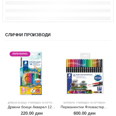
СЛИЧНИ ПРОИЗВОДИ
ПОПУЛАРНО
ДРВЕНИ БОИЦИ
,
УЧИЛИШЕН АСОРТИМАН
МАРКЕРИ
,
УЧИЛИШЕН АСОРТИМАН
М
Дрвени боици Акварел 12 ниjaнси
Перманентни Фломастери -18
220.00
ден
600.00
ден