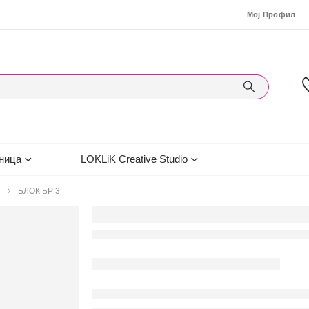
Мој Профил
ница
LOKLiK Creative Studio
БЛОК БР 3