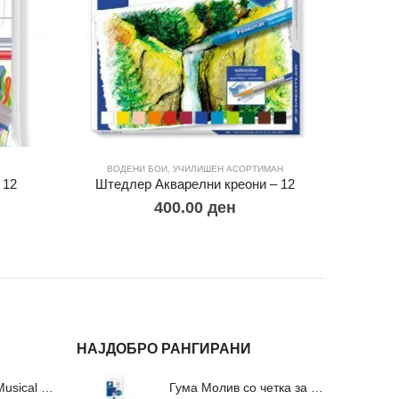
ВОДЕНИ БОИ
,
УЧИЛИШЕН АСОРТИМАН
ДРВЕН
 12
Штедлер Акварелни креони – 12
Дрвени
400.00
ден
НАЈДОБРО РАНГИРАНИ
Сложувалки Fa Musical Valley - 212п
Гума Молив со четка за молив и мастило