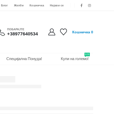
Блог
Желби
Кошничка
Најави се
ПОБАРАЈТЕ
Кошничка
0
+38977640534
B2B
Специјална Понуда!
Купи на големо!