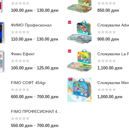
0
out of 5
0
out of 5
–
100.00
ден
130.00
ден
850.00
ден
ФИМО Професионал
0
out of 5
0
out of 5
–
110.00
ден
130.00
ден
900.00
ден
ЛИНКОВИ
П
Фимо Ефект
Услови за користење
Големопродажба
0
out of 5
0
out of 5
–
100.00
ден
125.00
ден
1,100.00
ден
m
Кариера
За нас
r
FIMO СОФТ 454gr.
Рекламации
Д
Заштита на податоци
0
out of 5
0
out of 5
–
600.00
ден
700.00
ден
1,000.00
ден
Нашите локации
а
п
FIMO ПРОФЕСИОНАЛ 454гр.
0
out of 5
–
550.00
ден
700.00
ден